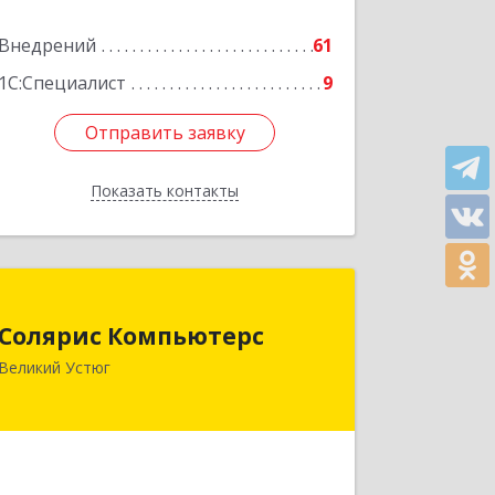
Подробнее
Внедрений
61
1С:Специалист
9
Отправить заявку
Отправить заявку
Показать контакты
Назад
Солярис Компьютерс
Солярис Компьютерс
162390, Вологодская обл, Великий
Великий Устюг
Устюг г, Виноградова ул, дом № 87
Подробнее