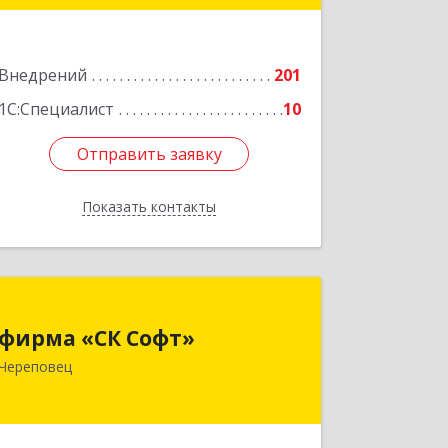
Подробнее
Внедрений
201
1С:Специалист
10
Отправить заявку
Отправить заявку
Показать контакты
Назад
фирма «СК Софт»
фирма «СК Софт»
162612, Вологодская обл, г.о. город
Череповец
Череповец, Череповец г, Суворова
ул, дом № 6, этаж 2, оф.6Г