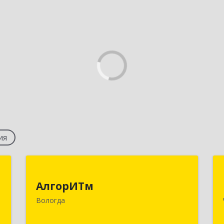
ия
Т
АлгорИТм
АлгорИТм
,
160034, Вологодская обл, Вологда г,
Вологда
3
Костромская ул, дом № 7