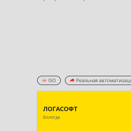
ISO
Реальная автоматизац
ЛОГАСОФ
ЛОГАСОФТ
160002, Вологодская обл, Вологда г
Вологда
Гагарина ул, дом № 26, пом.2, оф.10