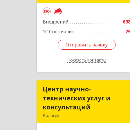
Подробне
Внедрений
69
1С:Специалист
2
Отправить заявку
Отправить заявку
Показать контакты
Назад
Центр научно-
Центр научно
технических услуг и
технических услуг 
консультаций
консультаци
Вологда
160555, Вологодская обл, Вологда г
Молочное с, Набережная ул, дом № 