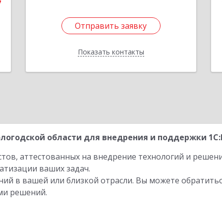
7
Отправить заявку
Отправить заявку
Показать контакты
Назад
логодской области для внедрения и поддержки 1С:К
стов, аттестованных на внедрение технологий и решен
атизации ваших задач.
ий в вашей или близкой отрасли. Вы можете обратитьс
ми решений.