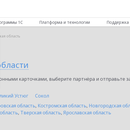
ограммы 1С
Платформа и технологии
Поддержка 
кая область
области
нными карточками, выберите партнёра и отправьте за
ликий Устюг
Сокол
овская область
,
Костромская область
,
Новгородская об
 область
,
Тверская область
,
Ярославская область