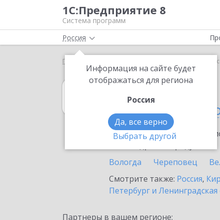
1С:Предприятие 8
Система программ
Россия
Пр
Главная
1С:Касса
Выбор партнёра
Вологодс
Информация на сайте будет
отображаться для региона
1С:Касса
Россия
в Вологодской 
Да, все верно
Ознакомьтесь с информацио
Выбрать другой
или внедрение продукта.
Вологда
Череповец
Ве
Смотрите также:
Россия
,
Кир
Петербург и Ленинградская
Партнеры в вашем регионе: