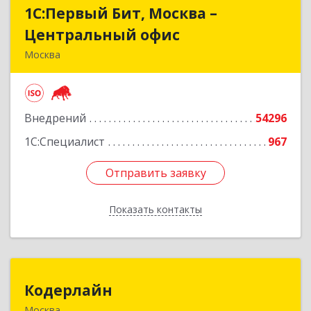
1С:Первый Бит, Москва –
1С:Первый Бит, Москва –
Центральный офис
Центральный офис
Москва
109147, Москва г, Воронцовская ул, дом № 35 Б,
корпус 1
Внедрений
54296
Подробнее
1С:Специалист
967
Отправить заявку
Отправить заявку
Показать контакты
Назад
Кодерлайн
Кодерлайн
Москва