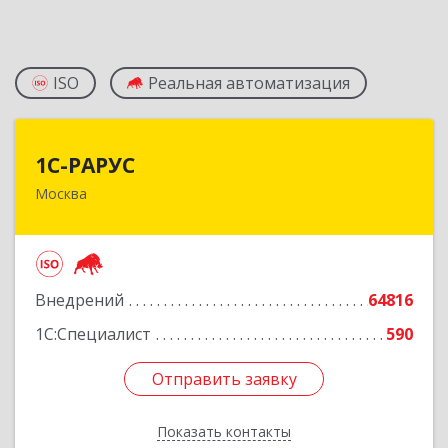
ISO
Реальная автоматизация
1С-РАРУС
1С-РАРУС
Москва
127434, Москва г, Дмитровское ш, дом № 9Б
Подробнее
Внедрений
64816
1С:Специалист
590
Отправить заявку
Отправить заявку
Показать контакты
Назад