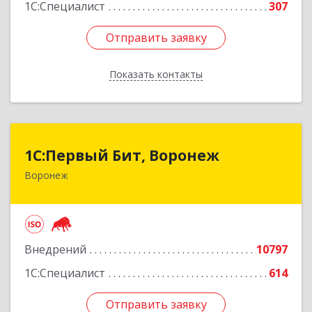
1С:Специалист
307
Отправить заявку
Отправить заявку
Показать контакты
Назад
1С:Первый Бит, Воронеж
1С:Первый Бит, Воронеж
Воронеж
394006, Воронежская обл, Воронеж г, 20-летия
Октября ул, дом № 119, оф.711
Подробнее
Внедрений
10797
1С:Специалист
614
Отправить заявку
Отправить заявку