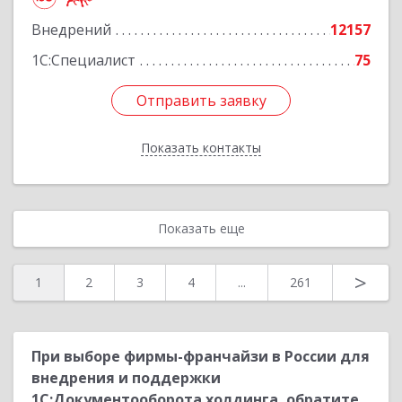
Подробнее
Внедрений
12157
1С:Специалист
75
Отправить заявку
Отправить заявку
Показать контакты
Назад
Показать еще
>
1
2
3
4
...
261
При выборе фирмы-франчайзи в России для
внедрения и поддержки
1С:Документооборота холдинга, обратите