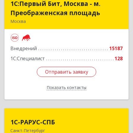
1С:Первый Бит, Москва - м.
1С:Первый Бит, Москва - м.
Преображенская площадь
Преображенская площадь
Москва
107076, Москва г, Краснобогатырская ул, дом №
89, строение 1, пом.66
Внедрений
15187
Подробнее
1С:Специалист
128
Отправить заявку
Отправить заявку
Показать контакты
Назад
1С-РАРУС-СПБ
1С-РАРУС-СПБ
Санкт-Петербург
197022, Санкт-Петербург г, вн.тер.г.