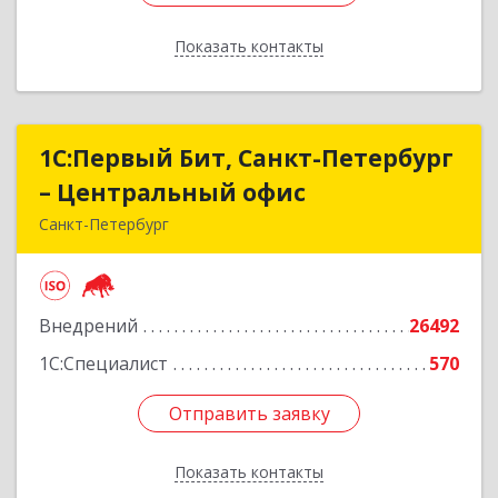
Показать контакты
Назад
1С:Первый Бит, Санкт-Петербург
1С:Первый Бит, Санкт-Петербург
– Центральный офис
– Центральный офис
Санкт-Петербург
г.Санкт-Петербург, Невский проспект, 10
Подробнее
Внедрений
26492
1С:Специалист
570
Отправить заявку
Отправить заявку
Показать контакты
Назад