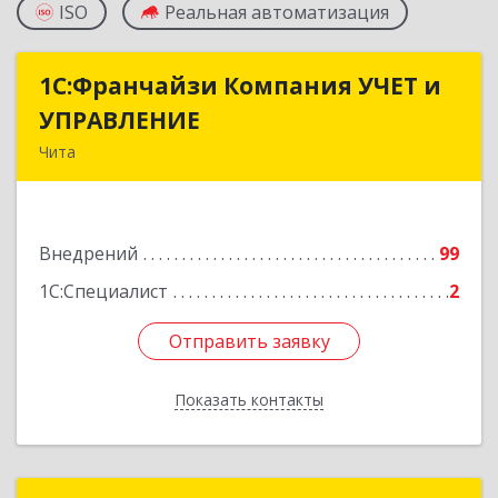
ISO
Реальная автоматизация
1С:Франчайзи Компания УЧЕТ и
1С:Франчайзи Компания УЧЕТ и
УПРАВЛЕНИЕ
УПРАВЛЕНИЕ
Чита
672038, Забайкальский край, Чита г, Нагорная
ул, дом № 81а, пом.1
Внедрений
99
Подробнее
1С:Специалист
2
Отправить заявку
Отправить заявку
Показать контакты
Назад