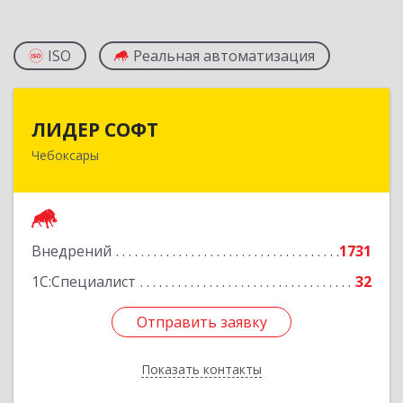
ISO
Реальная автоматизация
ЛИДЕР СОФТ
ЛИДЕР СОФТ
Чебоксары
428018, Чувашская Республика - Чувашия,
Чебоксары г, Московский пр-кт, дом № 17,
строение 1
Подробнее
Внедрений
1731
1С:Специалист
32
Отправить заявку
Отправить заявку
Показать контакты
Назад