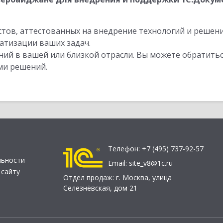
стов, аттестованных на внедрение технологий и решен
атизации ваших задач.
ий в вашей или близкой отрасли. Вы можете обратитьс
ми решений.
Телефон:
+7 (495) 737-92-57
льности
Email:
site_v8@1c.ru
 сайту
Отдел продаж:
г. Москва
,
улица
Селезнёвская, дом 21