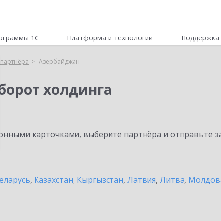
ограммы 1С
Платформа и технологии
Поддержка 
 партнёра
Азербайджан
борот холдинга
нными карточками, выберите партнёра и отправьте за
еларусь
,
Казахстан
,
Кыргызстан
,
Латвия
,
Литва
,
Молдов