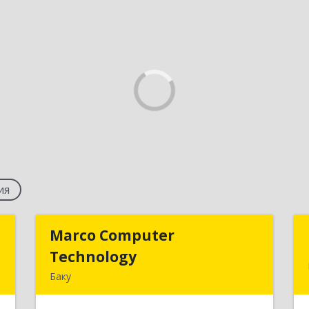
ия
S
Marco Computer
Marco Computer
Technology
Technology
.
Баку
2
370010, Баку, Азербайджан,
ул.Низами, 125/26