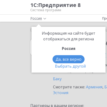
1С:Предприятие 8
Система программ
Россия
Пр
Главная
1С:Документооборот холдинга
Выбор
Информация на сайте будет
отображаться для региона
1С:Документоо
Россия
в Азербайджане
Да, все верно
Ознакомьтесь с информацио
Выбрать другой
или внедрение продукта.
Баку
Смотрите также:
Армения
,
Б
Эстония
Партнеры в вашем регионе: