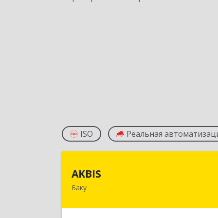
ISO
Реальная автоматизац
AKBI
AKBIS
Баку
AZ1007, Азербайджан, г. Баку, ул. Ак
Мирали Гашгая, квартал 748, кв. 