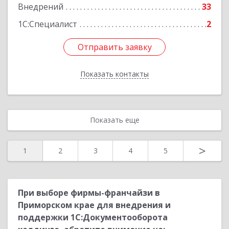
Внедрений
33
Подробнее
1С:Специалист
2
Отправить заявку
Отправить заявку
Показать контакты
Назад
Показать еще
>
1
2
3
4
5
При выборе фирмы-франчайзи в
Приморском крае для внедрения и
поддержки 1С:Документооборота