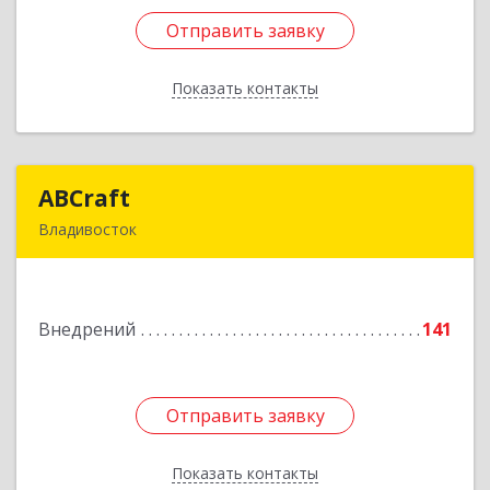
Отправить заявку
Отправить заявку
Показать контакты
Назад
ABCraft
ABCraft
Владивосток
690089, Приморский край, Владивосток г,
Днепровская ул, дом № 97Б, оф.1
Внедрений
141
Подробнее
Отправить заявку
Отправить заявку
Показать контакты
Назад