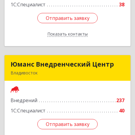
1С:Специалист
38
Отправить заявку
Отправить заявку
Показать контакты
Назад
Юманс Внедренческий Центр
Юманс Внедренческий Центр
Владивосток
690014, Приморский край, Владивосток г,
Некрасовская ул, дом № 48а
Внедрений
237
Подробнее
1С:Специалист
40
Отправить заявку
Отправить заявку