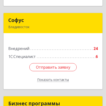
Софус
Софус
Владивосток
690068, Приморский край, Владивосток г,
Кирова ул, дом № 23, оф.306
Внедрений
24
Подробнее
1С:Специалист
6
Отправить заявку
Отправить заявку
Показать контакты
Назад
Бизнес программы
Бизнес программы