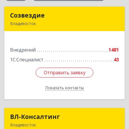
Созвездие
Созвездие
Владивосток
690069, Приморский край, Владивосток г,
Тухачевского ул, дом № 62, кв.94
Внедрений
1481
Подробнее
1С:Специалист
43
Отправить заявку
Отправить заявку
Показать контакты
Назад
ВЛ-Консалтинг
ВЛ-Консалтинг
Владивосток