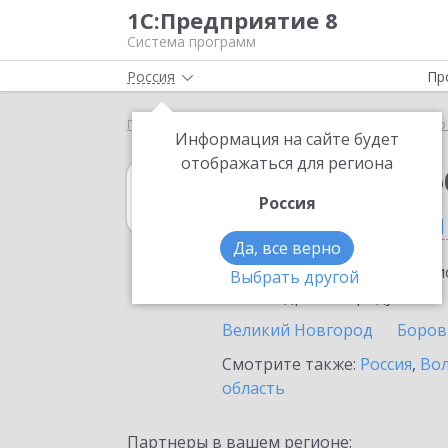
1С:Предприятие 8
Система программ
Россия
Пр
Главная
1С:Документооборот холдинга
Выбор
Информация на сайте будет
отображаться для региона
1С:Документоо
Россия
в Новгородской
Да, все верно
Ознакомьтесь с информацио
Выбрать другой
или внедрение продукта.
Великий Новгород
Боров
Смотрите также:
Россия
,
Вол
область
Партнеры в вашем регионе: