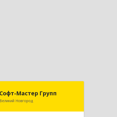
Софт-Мастер Групп
Софт-Мастер Групп
Великий Новгород
173000, Новгородская обл, Великий
Новгород г, Александра Корсунова
пр-кт, дом № 14А