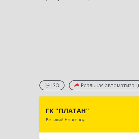
ISO
Реальная автоматизац
ГК "ПЛАТАН
ГК "ПЛАТАН"
Великий Новгород
173003, Новгородская обл, Велики
Новгород г, Большая Санкт
Петербургская ул, дом № 80, оф.1