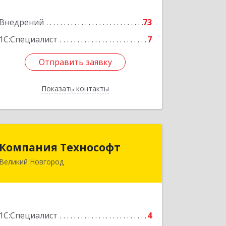
Подробнее
Внедрений
73
1С:Специалист
7
Отправить заявку
Отправить заявку
Показать контакты
Назад
Компания Технософт
Компания Технософт
Великий Новгород
173009, Новгородская обл, Великий
Новгород г, Белорусская ул, дом № 1,
оф.1
Подробнее
1С:Специалист
4