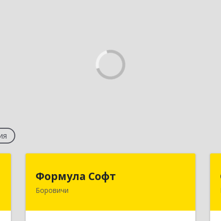
ия
"
Формула Софт
Формула Софт
Боровичи
й
174411, Новгородская обл,
-
Боровичский р-н, Боровичи г,
7
Международная ул, дом № 6