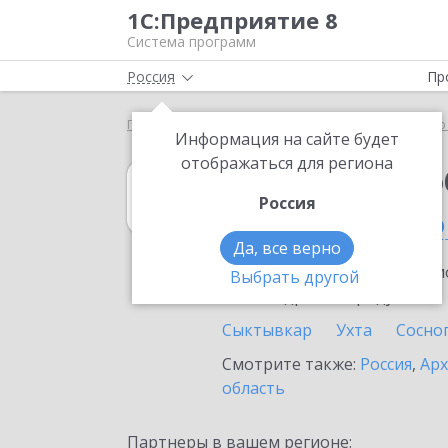
1С:Предприятие 8
Система программ
Россия
Пр
Главная
1С:Документооборот холдинга
Выбор
Информация на сайте будет
отображаться для региона
1С:Документоо
Россия
в Республике К
Да, все верно
Ознакомьтесь с информацио
Выбрать другой
или внедрение продукта.
Сыктывкар
Ухта
Сосно
Смотрите также:
Россия
,
Арх
область
Партнеры в вашем регионе: