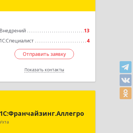
Подробнее
Внедрений
13
1С:Специалист
4
Отправить заявку
Отправить заявку
Показать контакты
Назад
1С:Франчайзинг.Аллегро
1С:Франчайзинг.Аллегро
169304, Коми Респ, Ухта г, Чернова ул,
дом № 33, кв.49
Ухта