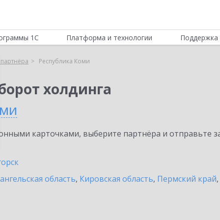
ограммы 1С
Платформа и технологии
Поддержка 
 партнёра
Республика Коми
борот холдинга
оми
нными карточками, выберите партнёра и отправьте за
горск
ангельская область
,
Кировская область
,
Пермский край