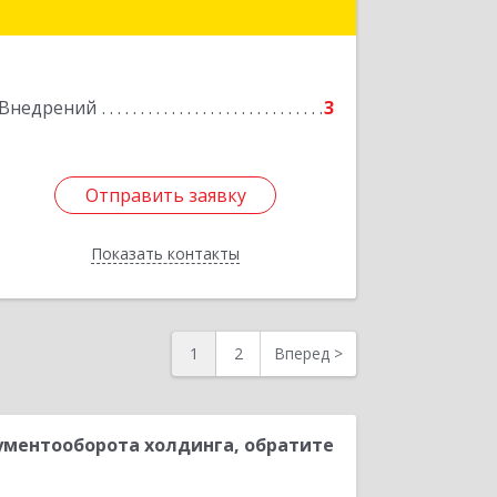
Подробнее
Внедрений
3
Отправить заявку
Отправить заявку
Показать контакты
Назад
1
2
Вперед
>
ументооборота холдинга, обратите