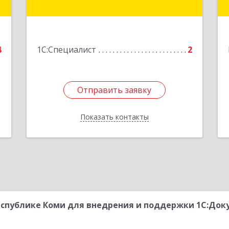
Подробнее
е
4
1С:Специалист
2
Отправить заявку
Отправить заявку
Показать контакты
Назад
спублике Коми для внедрения и поддержки 1С:Док