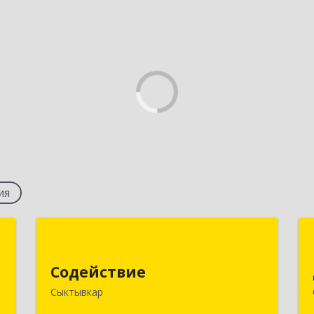
ия
м
Содействие
Содействие
й
167004, Коми Респ, Сыктывкар г,
ж
Первомайская ул, дом № 149
Сыктывкар