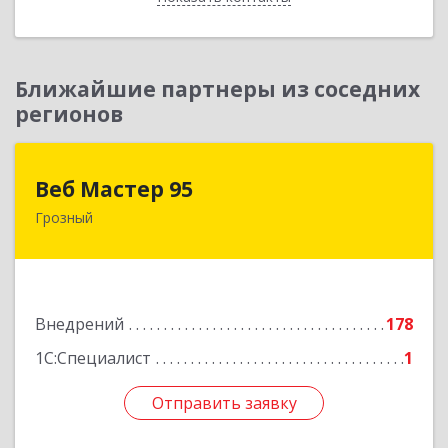
Ближайшие партнеры из соседних
регионов
Веб Мастер 95
Веб Мастер 95
Грозный
364050, Чеченская Респ, Грозный г, Им
Гайрбекова Муслима Гайрбековича ул, дом №
72
Подробнее
Внедрений
178
1С:Специалист
1
Отправить заявку
Отправить заявку