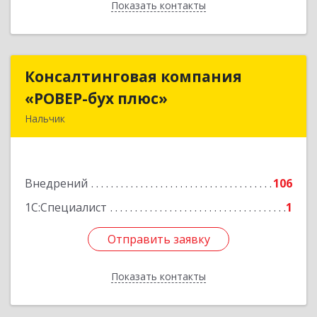
Показать контакты
Назад
Консалтинговая компания
Консалтинговая компания
«РОВЕР-бух плюс»
«РОВЕР-бух плюс»
Нальчик
360004, Кабардино-Балкарская Респ, Нальчик г,
Кирова ул, дом № 233
Внедрений
106
Подробнее
1С:Специалист
1
Отправить заявку
Отправить заявку
Показать контакты
Назад