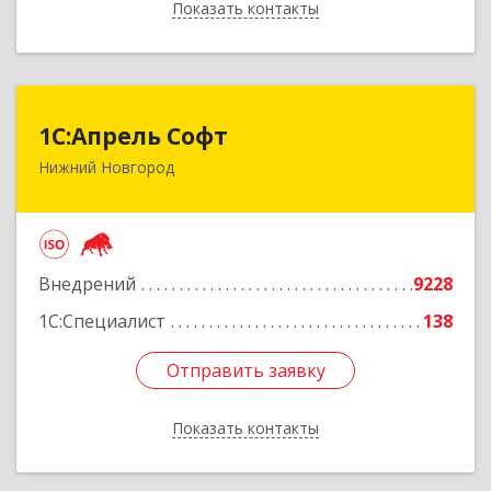
Показать контакты
Назад
1С:Апрель Софт
1С:Апрель Софт
Нижний Новгород
603000, Нижегородская обл, Нижний Новгород
г, Ульянова ул, дом № 10а, оф.715
Подробнее
Внедрений
9228
1С:Специалист
138
Отправить заявку
Отправить заявку
Показать контакты
Назад