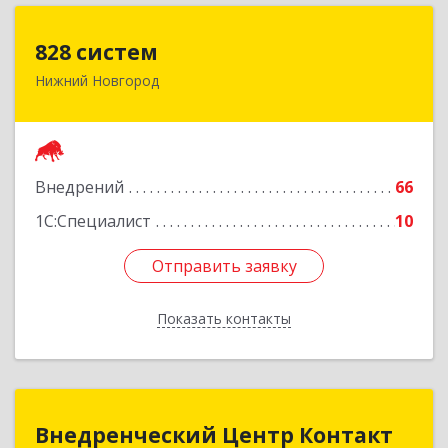
828 систем
828 систем
Нижний Новгород
603006, Нижегородская обл, Нижний Новгород
г, Октябрьская ул, дом № 23В, оф.210
Подробнее
Внедрений
66
1С:Специалист
10
Отправить заявку
Отправить заявку
Показать контакты
Назад
Внедренческий Центр Контакт
Внедренческий Центр Контакт