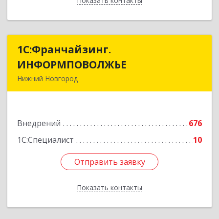
Показать контакты
Назад
1С:Франчайзинг.
1С:Франчайзинг.
ИНФОРМПОВОЛЖЬЕ
ИНФОРМПОВОЛЖЬЕ
Нижний Новгород
603003, Нижегородская обл, Нижний Новгород
г, Ефремова ул, дом № 6, оф.6
Внедрений
676
Подробнее
1С:Специалист
10
Отправить заявку
Отправить заявку
Показать контакты
Назад