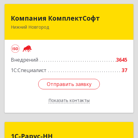
Компания КомплектСофт
Компания КомплектСофт
Нижний Новгород
603006, Нижегородская обл, Нижний Новгород
г, Ошарская ул, дом № 16, кв.17
Подробнее
Внедрений
3645
1С:Специалист
37
Отправить заявку
Отправить заявку
Показать контакты
Назад
1С-Рарус-НН
1С-Рарус-НН