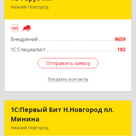
Нижний Новгород
603093, Нижегородская обл, г.о. город Нижний
Новгород, Нижний Новгород г, Родионова ул,
дом № 192, корпус 2, этаж 7, пом.1
Подробнее
Внедрений
9659
1С:Специалист
182
Отправить заявку
Отправить заявку
Показать контакты
Назад
1С:Первый Бит Н.Новгород пл.
1С:Первый Бит Н.Новгород пл.
Минина
Минина
Нижний Новгород
603005, Нижегородская обл, Нижний Новгород