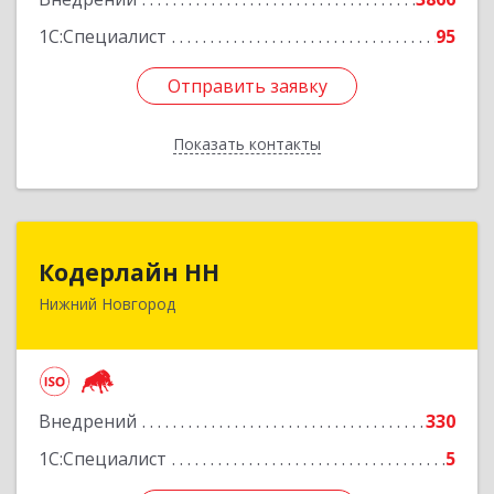
Подробнее
1С:Специалист
95
Отправить заявку
Отправить заявку
Показать контакты
Назад
Кодерлайн НН
Кодерлайн НН
Нижний Новгород
603011, Нижегородская обл, Нижний Новгород
г, Октябрьской Революции ул, дом № 45,
пом.16
Подробнее
Внедрений
330
1С:Специалист
5