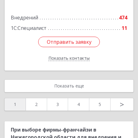
дом № 29, пом.П26
Подробнее
Внедрений
474
1С:Специалист
11
Отправить заявку
Отправить заявку
Показать контакты
Назад
Показать еще
>
1
2
3
4
5
При выборе фирмы-франчайзи в
Нижегородской области для внедрения и