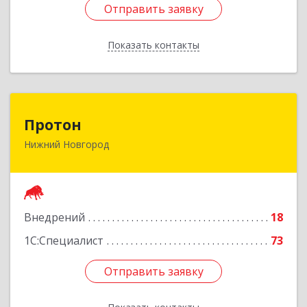
Отправить заявку
Отправить заявку
Показать контакты
Назад
Протон
Протон
Нижний Новгород
603163, Нижегородская обл, Нижний Новгород
г, Родионова ул, дом № 203, оф.405
Подробнее
Внедрений
18
1С:Специалист
73
Отправить заявку
Отправить заявку