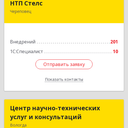
НТП Стелс
Череповец
162512, Вологодская обл, Кадуйский р-н, Кадуй
рп, Энтузиастов ул, дом № 14, оф.16
Подробнее
Внедрений
201
1С:Специалист
10
Отправить заявку
Отправить заявку
Показать контакты
Назад
Центр научно-технических
Центр научно-технических
услуг и консультаций
услуг и консультаций
Вологда