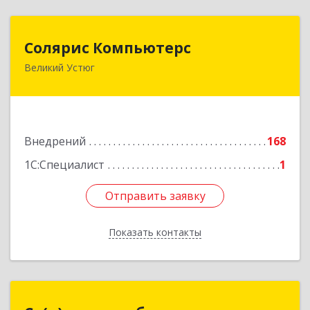
Солярис Компьютерс
Солярис Компьютерс
Великий Устюг
162390, Вологодская обл, Великий Устюг г,
Виноградова ул, дом № 87
Подробнее
Внедрений
168
1С:Специалист
1
Отправить заявку
Отправить заявку
Показать контакты
Назад
Се(р)верные облака