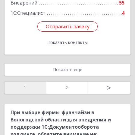
Внедрений
55
1С:Специалист
4
Отправить заявку
Отправить заявку
Показать контакты
Назад
Показать еще
>
1
2
При выборе фирмы-франчайзи в
Вологодской области для внедрения и
поддержки 1С:Документооборота
холдинга, обратите внимание на: