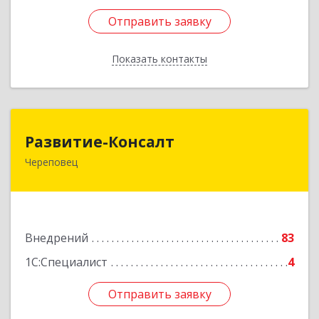
Отправить заявку
Отправить заявку
Показать контакты
Назад
Развитие-Консалт
Развитие-Консалт
Череповец
162600, Вологодская обл, Череповец г,
Комсомольская ул, дом № 28
Подробнее
Внедрений
83
1С:Специалист
4
Отправить заявку
Отправить заявку