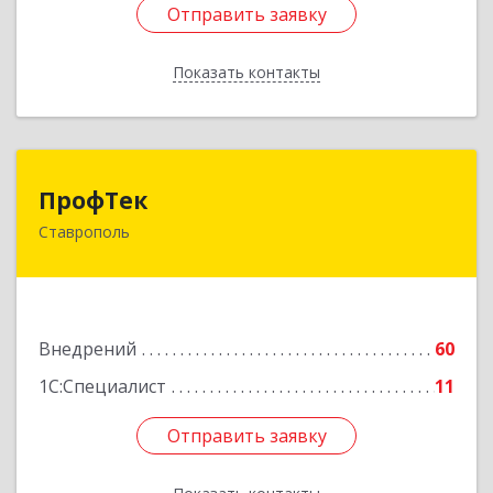
Отправить заявку
Отправить заявку
Показать контакты
Назад
ПрофТек
ПрофТек
Ставрополь
355000, Ставропольский край, Ставрополь г,
Дзержинского, дом № 158, оф.1404
Подробнее
Внедрений
60
1С:Специалист
11
Отправить заявку
Отправить заявку