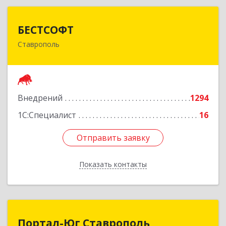
БЕСТСОФТ
БЕСТСОФТ
Ставрополь
355011, Ставропольский край, Ставрополь г,
45 Параллель ул, дом № 38, оф.151
Подробнее
Внедрений
1294
1С:Специалист
16
Отправить заявку
Отправить заявку
Показать контакты
Назад
Портал-Юг Ставрополь
Портал-Юг Ставрополь