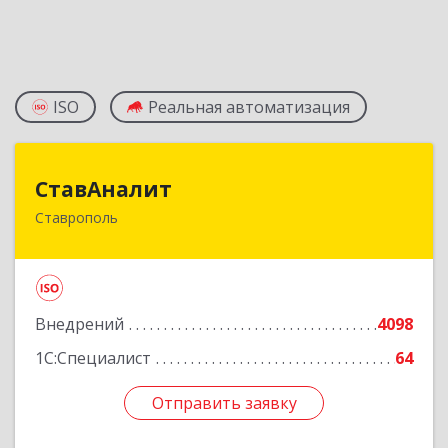
ISO
Реальная автоматизация
СтавАналит
СтавАналит
Ставрополь
355045, Ставропольский край, Ставрополь г,
Пирогова ул, дом № 66
Подробнее
Внедрений
4098
1С:Специалист
64
Отправить заявку
Отправить заявку