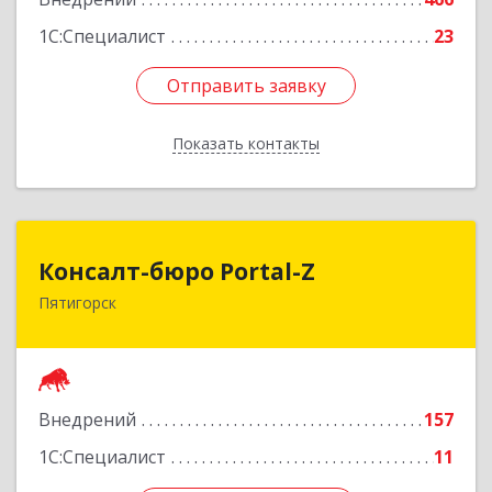
1С:Специалист
23
Отправить заявку
Отправить заявку
Показать контакты
Назад
Консалт-бюро Portal-Z
Консалт-бюро Portal-Z
Пятигорск
357502, Ставропольский край, Пятигорск г,
Козлова ул, дом № 24/4
Подробнее
Внедрений
157
1С:Специалист
11