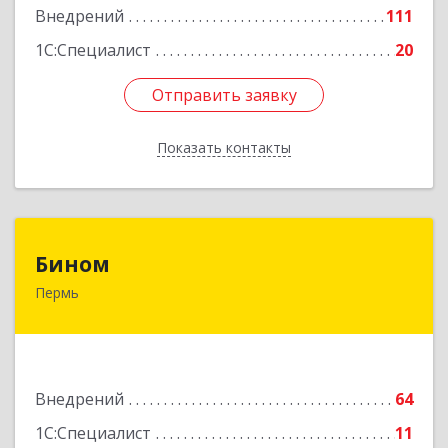
Внедрений
111
1С:Специалист
20
Отправить заявку
Отправить заявку
Показать контакты
Назад
Бином
Бином
Пермь
614000, Пермский край, Пермь г, Куйбышева
ул, дом № 2, оф.23
Подробнее
Внедрений
64
1С:Специалист
11