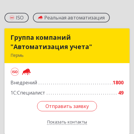
ISO
Реальная автоматизация
Группа компаний
Группа компаний
"Автоматизация учета"
"Автоматизация учета"
Пермь
614015, Пермский край, Пермь г, Куйбышева
ул, дом № 2
Внедрений
1800
Подробнее
1С:Специалист
49
Отправить заявку
Отправить заявку
Показать контакты
Назад