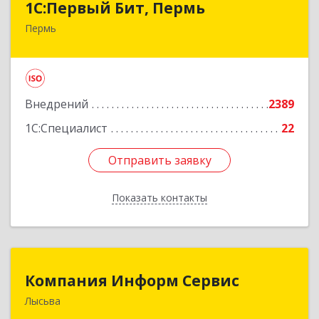
1С:Первый Бит, Пермь
Пермь
614010, Пермский край, Пермь г, Куйбышева
ул, дом № 95Б, оф.1303
Подробнее
Внедрений
2389
1С:Специалист
22
Отправить заявку
Отправить заявку
Показать контакты
Назад
Компания Информ Сервис
Компания Информ Сервис
Лысьва
618909, Пермский край, Лысьва г, Металлистов