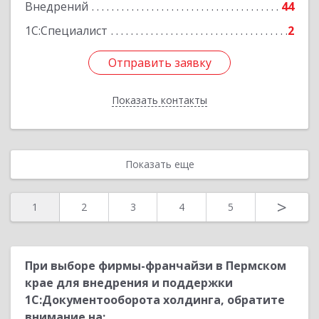
Внедрений
44
1С:Специалист
2
Отправить заявку
Отправить заявку
Показать контакты
Назад
Показать еще
>
1
2
3
4
5
При выборе фирмы-франчайзи в Пермском
крае для внедрения и поддержки
1С:Документооборота холдинга, обратите
внимание на: