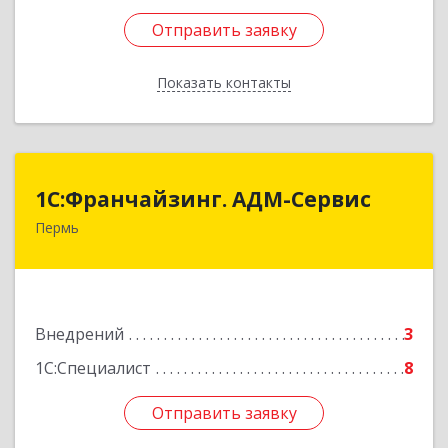
Отправить заявку
Отправить заявку
Показать контакты
Назад
1С:Франчайзинг. АДМ-Сервис
1С:Франчайзинг. АДМ-Сервис
Пермь
614096, Пермский край, Пермь г, Ленина ул,
дом № 68, оф.513
Подробнее
Внедрений
3
1С:Специалист
8
Отправить заявку
Отправить заявку