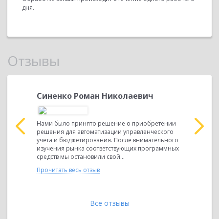
дня.
Отзывы
йловна,
Синенко Роман Николаевич
Толсти
директ
Нами было принято решение о приобретении
решения для автоматизации управленческого
ые услуги
ОТЗЫВ о п
учета и бюджетирования. После внимательного
 Наша
«1С:Предп
изучения рынка соответствующих программных
дународная
комплекс 
средств мы остановили свой...
ервый БИТ"
Акционерн
общество..
Прочитать весь отзыв
Прочитать 
Все отзывы