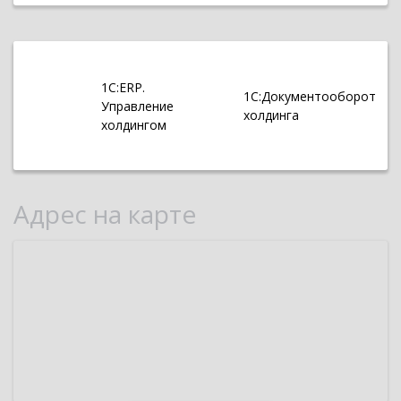
1С:ERP.
1С:Документооборот
Управление
холдинга
холдингом
Адрес на карте