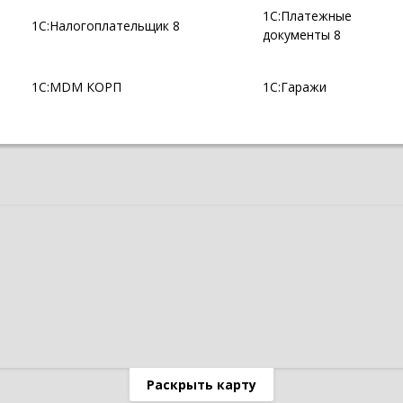
1С:Платежные
1С:Налогоплательщик 8
документы 8
1С:MDM КОРП
1С:Гаражи
Раскрыть карту