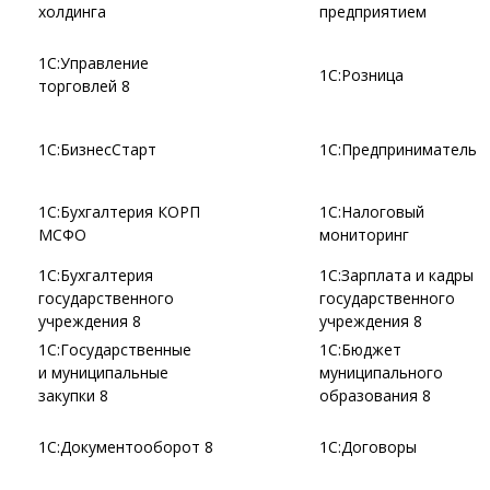
холдинга
предприятием
1С:Управление
1С:Розница
торговлей 8
1С:БизнесСтарт
1С:Предприниматель
1С:Бухгалтерия КОРП
1С:Налоговый
МСФО
мониторинг
1С:Бухгалтерия
1С:Зарплата и кадры
государственного
государственного
учреждения 8
учреждения 8
1С:Государственные
1С:Бюджет
и муниципальные
муниципального
закупки 8
образования 8
1С:Документооборот 8
1С:Договоры