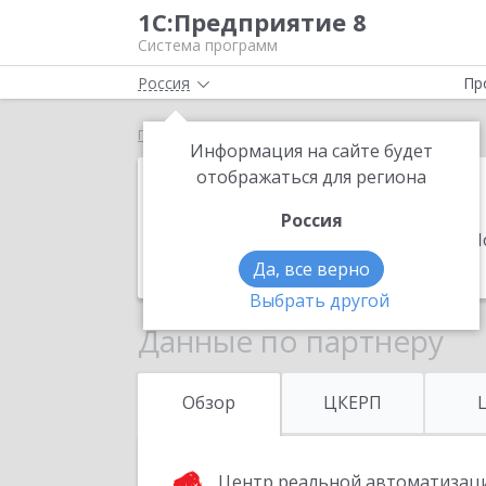
1С:Предприятие 8
Система программ
Россия
Пр
Главная
Гигабайт
Информация на сайте будет
Гигабайт
отображаться для региона
Россия
Адрес:
630099, Новосибирская обл, Н
Телефон:
(383) 363-6125
Да, все верно
Выбрать другой
Данные по партнеру
Обзор
ЦКЕРП
Центр реальной автоматизац