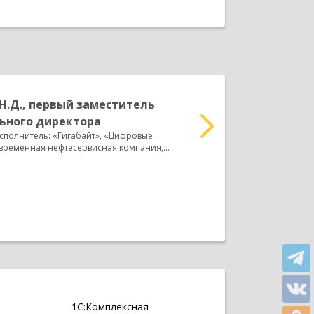
Н.Д., первый заместитель
М
ьного директора
О
сполнитель: «Гигабайт», «Цифровые
Отзыв Заказчик: ОАО 
ременная нефтесервисная компания,...
Исполнитель: компания
Прочитать весь отзыв
1С:Комплексная