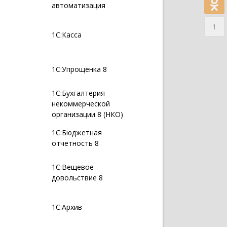
автоматизация
1
1С:Касса
1С:Упрощенка 8
1С:Бухгалтерия
некоммерческой
организации 8 (НКО)
1С:Бюджетная
отчетность 8
1С:Вещевое
довольствие 8
1С:Архив