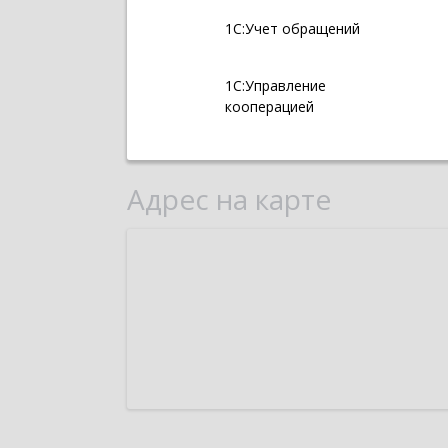
1С:Учет обращений
1С:Управление
кооперацией
Адрес на карте