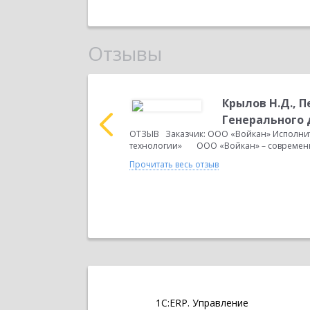
Отзывы
.В.
Крылов Н.Д., 
 Исполнитель:
Генерального
медицинская компания
ОТЗЫВ Заказчик: ООО «Войкан» Исполнит
технологии» ООО «Войкан» – современн
Прочитать весь отзыв
1С:ERP. Управление