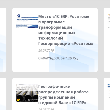
ратко о главном
Для бухгалтера
Планирование
Управле
еса
Платформа 1С:Предприятие 8
Антикризисные решения
Место «1С ERP: Росатом»
в программе
ения
Отчетность
Автоматизация бизнеса
Интеграция
трансформации
информационных
Мебельная промышленность
1С:Документооборот ПРОФ 3.0
технологий
Госкорпорации «Росатом»
26.07.2019
Скачать
[pdf, 901.29 Кб]
Географически
распределенная работа
а
группы компаний
в единой базе «1С:ERP»
26.07.2019