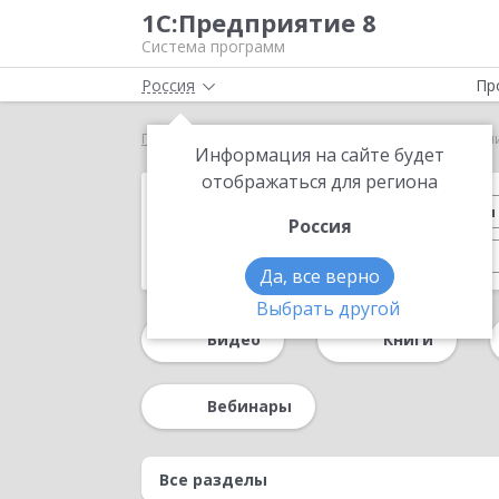
1С:Предприятие 8
Система программ
Россия
Пр
Главная
Методические материалы
Презентаци
Информация на сайте будет
отображаться для региона
Обзор возможностей
Конференция 
Россия
Управление производством
1С-ЭДО
Да, все верно
День Документооборота 2024
Партне
Выбрать другой
Видео
Книги
Регламентированный учет
Казначейст
Форум пользователей ДО 2020
Форум по
Вебинары
Процессы и согласование в «1С:УХ»
Для 
Система управления предприятием
Упр