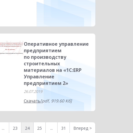
Оперативное управление
предприятием
по производству
строительных
материалов на «1С:ERP
Управление
предприятием 2»
26.07.2019
Скачать
[pdf, 919.60 Кб]
...
23
24
25
...
31
Вперед
>