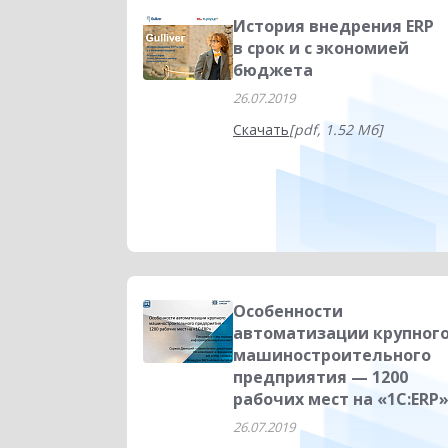
История внедрения ERP
в срок и с экономией
бюджета
26.07.2019
Скачать
[pdf, 1.52 Мб]
Особенности
автоматизации крупног
машиностроительного
предприятия — 1200
рабочих мест на «1С:ERP
26.07.2019