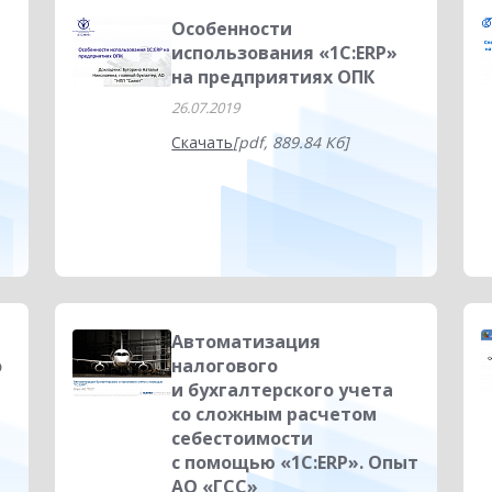
Особенности
использования «1С:ERP»
на предприятиях ОПК
26.07.2019
Скачать
[pdf, 889.84 Кб]
Автоматизация
о
налогового
и бухгалтерского учета
со сложным расчетом
»
себестоимости
с помощью «1С:ERP». Опыт
АО «ГСС»