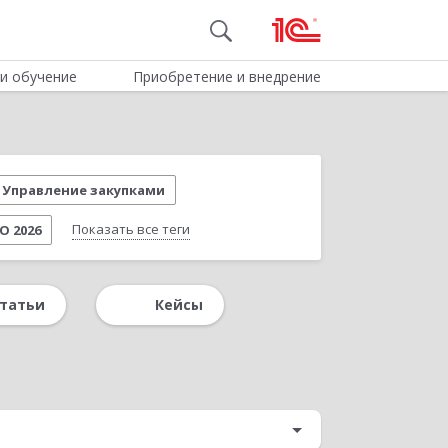
и обучение
Приобретение и внедрение
Управление закупками
Показать все теги
О 2026
нии
Удаленная работа
Вебинар 1С
татьи
Кейсы
й документооборот
Доклады клиентов
жами
Новое в редакции 3.3
й учет
Пищевая промышленность
ERP
Управление складом
Налоги