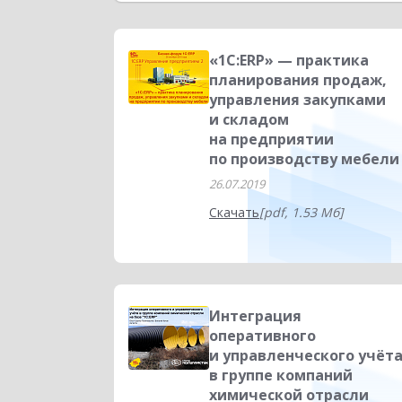
Торговым компаниям
Сфера услуг
К
Склад
Повышение эффективности бизн
«1С:ERP» — практика
планирования продаж,
Управленческий учет
Отраслевые реш
управления закупками
и складом
Проектные решения
Производство
на предприятии
по производству мебели
26.07.2019
Скачать
[pdf, 1.53 Мб]
Интеграция
оперативного
и управленческого учёт
в группе компаний
химической отрасли