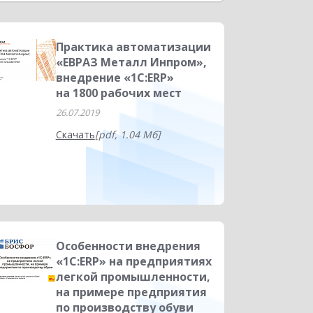
ние финансами
Управление запасами
Управленческая отчетность
Практика автоматизации
«ЕВРАЗ Металл Инпром»,
HORECA
Дистанционное обучение
внедрение «1С:ERP»
на 1800 рабочих мест
26.07.2019
Скачать
[pdf, 1.04 Мб]
Особенности внедрения
«1С:ERP» на предприятиях
легкой промышленности,
на примере предприятия
по производству обуви