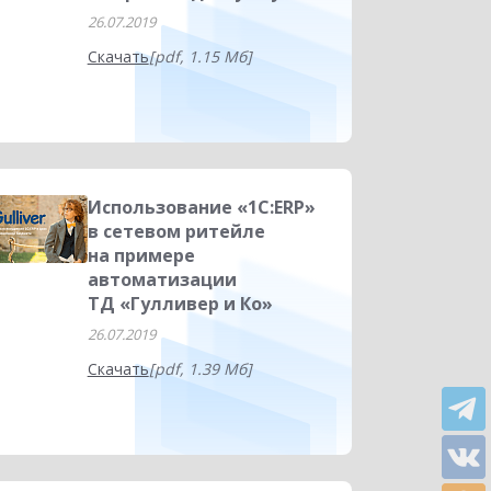
26.07.2019
Скачать
[pdf, 1.15 Мб]
Использование «1С:ERP»
в сетевом ритейле
на примере
автоматизации
ТД «Гулливер и Ко»
26.07.2019
Скачать
[pdf, 1.39 Мб]