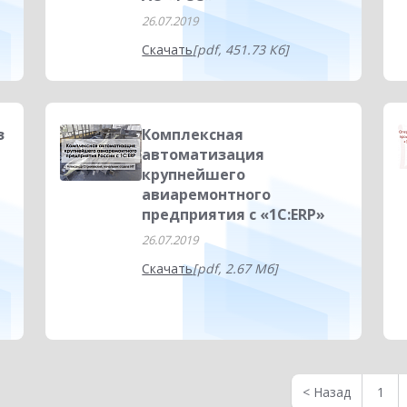
26.07.2019
Скачать
[pdf, 451.73 Кб]
з
Комплексная
автоматизация
крупнейшего
авиаремонтного
предприятия с «1С:ERP»
26.07.2019
Скачать
[pdf, 2.67 Мб]
<
Назад
1