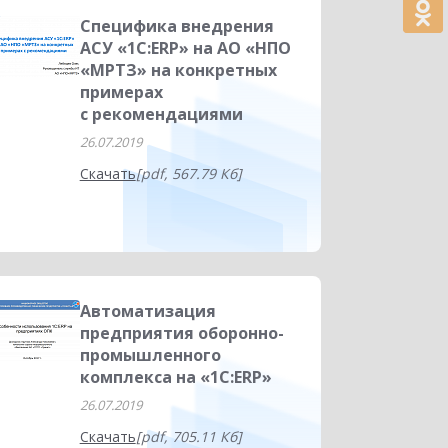
Специфика внедрения
АСУ «1С:ERP» на АО «НПО
«МРТЗ» на конкретных
примерах
с рекомендациями
26.07.2019
Скачать
[pdf, 567.79 Кб]
Автоматизация
предприятия оборонно-
промышленного
комплекса на «1С:ERP»
26.07.2019
Скачать
[pdf, 705.11 Кб]