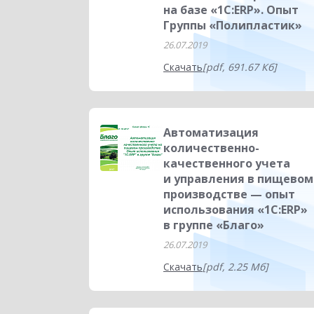
на базе «1С:ERP». Опыт
Группы «Полипластик»
26.07.2019
Скачать
[pdf, 691.67 Кб]
Автоматизация
количественно-
качественного учета
и управления в пищевом
производстве — опыт
использования «1С:ERP»
в группе «Благо»
26.07.2019
Скачать
[pdf, 2.25 Мб]