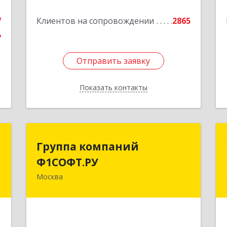
Подробнее
7
Клиентов на сопровождении
2865
7
Отправить заявку
Отправить заявку
Показать контакты
Назад
я
Группа компаний
Группа компаний
Ф1СОФТ.РУ
Ф1СОФТ.РУ
,
1
Москва
101000, Москва г, Лубянский проезд,
3
дом № 27/1с1
е
Подробнее