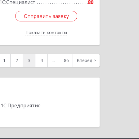
1С:Специалист
80
Отправить заявку
Отправить заявку
Показать контакты
Назад
1
2
3
4
...
86
Вперед
>
 1С:Предприятие.