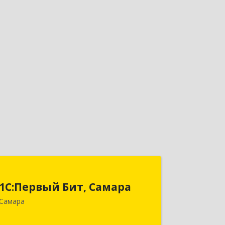
1С:Первый Бит, Самара
1С:Первый Бит, Самара
443013, Самарская обл, Самара г,
Самара
Дачная ул, дом № 24, пом.2/25