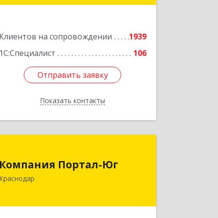
Подробнее
Клиентов на сопровождении
1939
1С:Специалист
106
Отправить заявку
Отправить заявку
Показать контакты
Назад
Компания Портал-Юг
Компания Портал-Юг
350015, Краснодарский край,
Краснодар
Краснодар г, Путевая ул, дом № 1,
кв.309