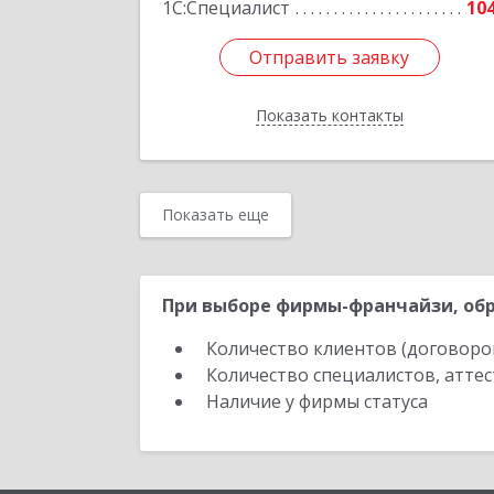
1С:Специалист
10
Отправить заявку
Отправить заявку
Показать контакты
Назад
Показать еще
При выборе фирмы-франчайзи, обр
Количество клиентов (договоро
Количество специалистов, атте
Наличие у фирмы статуса