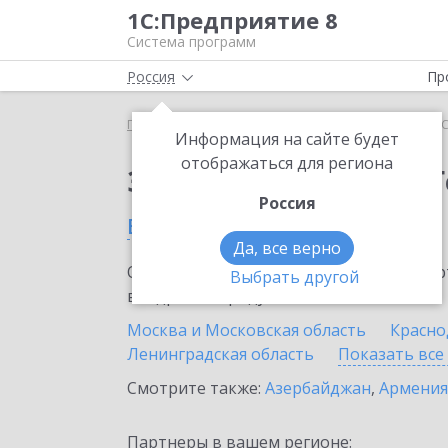
1С:Предприятие 8
Система программ
Россия
Пр
Главная
Тарифы ИТС
ИТС ПРОФ ГенДир
ИТС
Информация на сайте будет
отображаться для региона
Заказать ИТС ПРОФ 
Россия
в России
Да, все верно
Ознакомьтесь с информационными карт
Выбрать другой
внедрение продукта.
Москва и Московская область
Красно
Ленинградская область
Показать все
Смотрите также:
Азербайджан
,
Армения
Партнеры в вашем регионе: