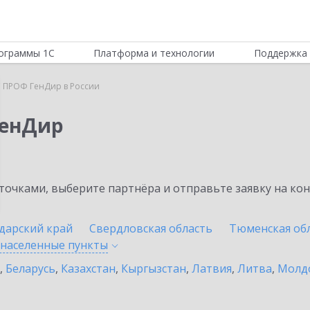
ограммы 1С
Платформа и технологии
Поддержка 
 ПРОФ ГенДир в России
ГенДир
очками, выберите партнёра и отправьте заявку на ко
дарский край
Свердловская область
Тюменская об
 населенные
пункты
,
Беларусь
,
Казахстан
,
Кыргызстан
,
Латвия
,
Литва
,
Молд