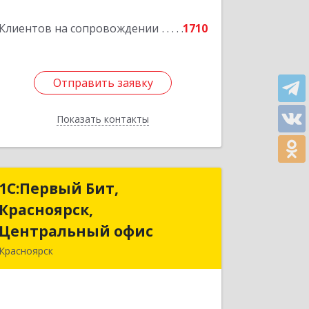
Подробнее
Клиентов на сопровождении
1710
Отправить заявку
Отправить заявку
Показать контакты
Назад
1С:Первый Бит,
1С:Первый Бит,
Красноярск,
Красноярск,
Центральный офис
Центральный офис
Красноярск
660017, Красноярский край,
Красноярск г, Диктатуры
пролетариата ул, дом № 32