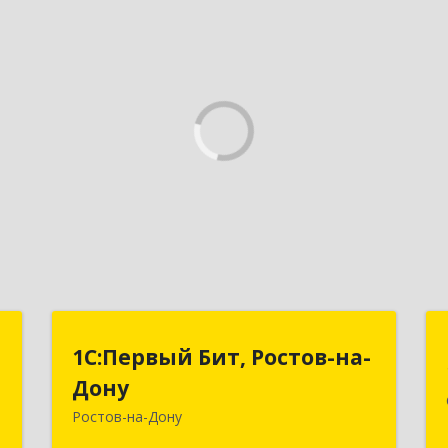
,
1С:Первый Бит, Ростов-на-
1С:Первый Бит, Ростов-на-
й
Дону
Дону
с
Ростов-на-Дону
344091, Ростовская обл, Ростов-на-
Дону г, Малиновского ул, дом № 3,