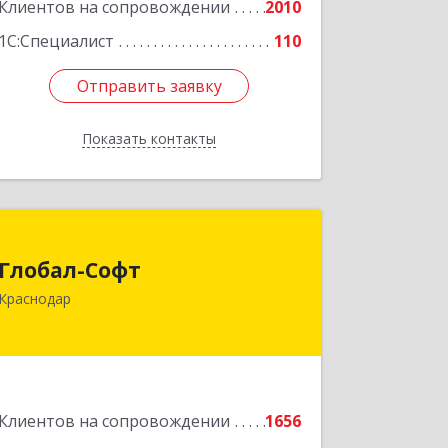
Клиентов на сопровождении
2010
Подробнее
1С:Специалист
110
Отправить заявку
Отправить заявку
Показать контакты
Назад
Глобал-Софт
Глобал-Софт
350018, Краснодарский край,
Краснодар
Краснодар г, Сормовская ул, дом № 7
Подробнее
Клиентов на сопровождении
1656