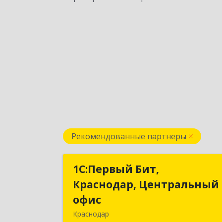
Рекомендованные партнеры
1С:Первый Бит,
1С:Первый Бит
Краснодар, Центральный
Краснодар, Центральны
офис
офи
Краснодар