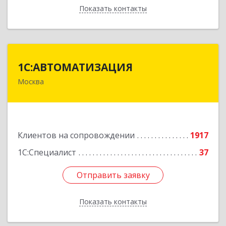
Показать контакты
Назад
1С:АВТОМАТИЗАЦИЯ
1С:АВТОМАТИЗАЦИЯ
Москва
111024, Москва г, Энтузиастов 1-я ул, дом №
12А
Подробнее
Клиентов на сопровождении
1917
1С:Специалист
37
Отправить заявку
Отправить заявку
Показать контакты
Назад