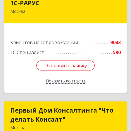
1С-РАРУС
Москва
127434, Москва г, Дмитровское ш, дом № 9Б
Подробнее
Клиентов на сопровождении
9043
1С:Специалист
590
Отправить заявку
Отправить заявку
Показать контакты
Назад
Первый Дом Консалтинга "Что
Первый Дом Консалтинга "Что
делать Консалт"
делать Консалт"
Москва