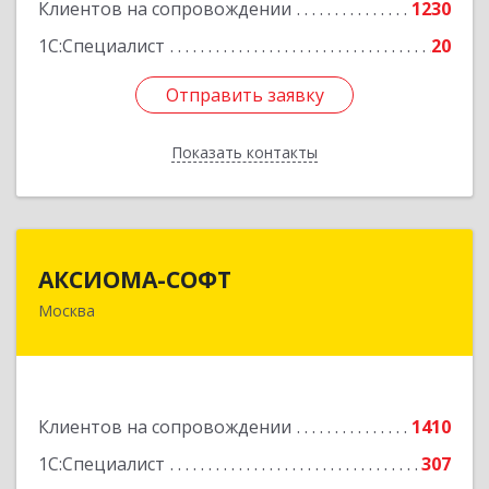
Клиентов на сопровождении
1230
1С:Специалист
20
Отправить заявку
Отправить заявку
Показать контакты
Назад
АКСИОМА-СОФТ
АКСИОМА-СОФТ
Москва
105066, Москва г, вн.тер.г. муниципальный
округ Басманный, Нижняя Красносельская ул,
дом № 35, строение 64, пом.12/7
Подробнее
Клиентов на сопровождении
1410
1С:Специалист
307