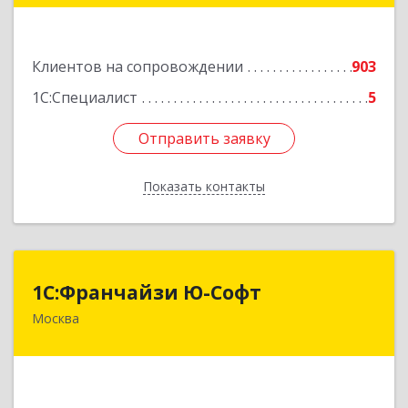
Подробнее
Клиентов на сопровождении
903
1С:Специалист
5
Отправить заявку
Отправить заявку
Показать контакты
Назад
1С:Франчайзи Ю-Софт
1С:Франчайзи Ю-Софт
Москва
117149, Москва г, вн.тер.г. муниципальный
округ Зюзино, Азовская ул, дом № 6, корпус 3
Подробнее