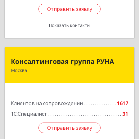
Отправить заявку
Отправить заявку
Показать контакты
Назад
Консалтинговая группа РУНА
Консалтинговая группа РУНА
Москва
117218, Москва г, Кржижановского ул, дом №
29, корпус 1
Подробнее
Клиентов на сопровождении
1617
1С:Специалист
31
Отправить заявку
Отправить заявку