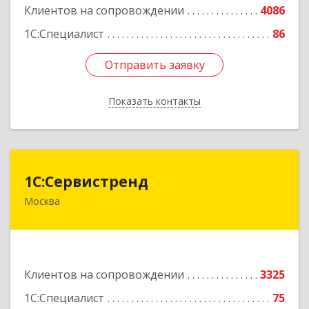
Клиентов на сопровождении
4086
1С:Специалист
86
Отправить заявку
Отправить заявку
Показать контакты
Назад
1С:Сервистренд
1С:Сервистренд
Москва
107023, Москва г, Семёновский пер, дом № 15,
этаж 6, пом.I, ком.4
Подробнее
Клиентов на сопровождении
3325
1С:Специалист
75