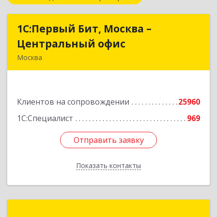
1С:Первый Бит, Москва –
1С:Первый Бит, Москва –
Центральный офис
Центральный офис
Москва
г. Москва, ул. Воронцовская, д. 35Б, корп 2
Подробнее
Клиентов на сопровождении
25960
1С:Специалист
969
Отправить заявку
Отправить заявку
Показать контакты
Назад
1С-РАРУС