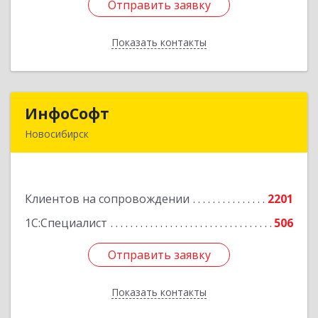
Отправить заявку
Отправить заявку
Показать контакты
Назад
ИнфоСофт
ИнфоСофт
Новосибирск
630091, Новосибирская обл, Новосибирск г,
Крылова ул, дом № 31
Клиентов на сопровождении
2201
Подробнее
1С:Специалист
506
Отправить заявку
Отправить заявку
Показать контакты
Назад