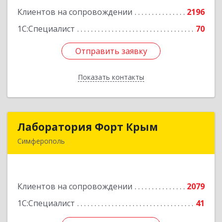
Клиентов на сопровождении
2196
Подробнее
1С:Специалист
70
Отправить заявку
Отправить заявку
Показать контакты
Назад
Лаборатория Форт Крым
Лаборатория Форт Крым
Симферополь
295034, Крым Респ, Симферополь г, Киевская
ул, дом № 79, оф.902
Клиентов на сопровождении
2079
Подробнее
1С:Специалист
41