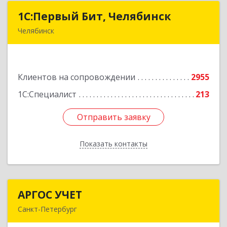
1С:Первый Бит, Челябинск
1С:Первый Бит, Челябинск
Челябинск
454084, Челябинская обл, Челябинск г,
Каслинская ул, дом № 77, оф.109
Клиентов на сопровождении
2955
Подробнее
1С:Специалист
213
Отправить заявку
Отправить заявку
Показать контакты
Назад
АРГОС УЧЕТ
АРГОС УЧЕТ
Санкт-Петербург
196191, Санкт-Петербург г, Конституции пл,