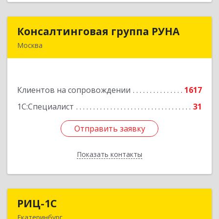
Консалтинговая группа РУНА
Консалтинговая группа РУНА
Москва
117218, Москва г, Кржижановского ул, дом №
29, корпус 1
Клиентов на сопровождении
1617
Подробнее
1С:Специалист
31
Отправить заявку
Отправить заявку
Показать контакты
Назад
РИЦ-1С
РИЦ-1С
Екатеринбург