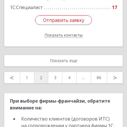
1С:Специалист
17
Отправить заявку
Отправить заявку
Показать контакты
Назад
Показать еще
<
>
1
2
3
4
...
86
При выборе фирмы-франчайзи, обратите
внимание на:
Количество клиентов (договоров ИТС)
на сопровождении у партнера фирмы 1С.