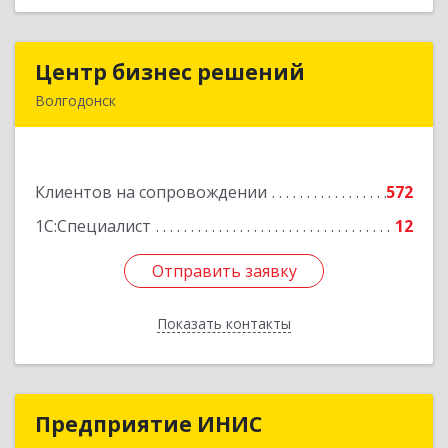
Центр бизнес решений
Центр бизнес решений
Волгодонск
347375, Ростовская обл, Волгодонск г,
Курчатова пр-кт, дом № 45, кв.3
Клиентов на сопровождении
572
Подробнее
1С:Специалист
12
Отправить заявку
Отправить заявку
Показать контакты
Назад
Предприятие ИНИС
Предприятие ИНИС