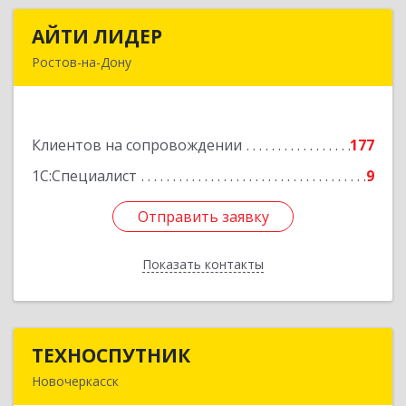
АЙТИ ЛИДЕР
АЙТИ ЛИДЕР
Ростов-на-Дону
344065, Ростовская обл, Ростов-на-Дону г,
Беломорский пер, дом № 98, оф.206
Клиентов на сопровождении
177
Подробнее
1С:Специалист
9
Отправить заявку
Отправить заявку
Показать контакты
Назад
ТЕХНОСПУТНИК
ТЕХНОСПУТНИК
Новочеркасск
346400, Ростовская обл, Новочеркасск г,