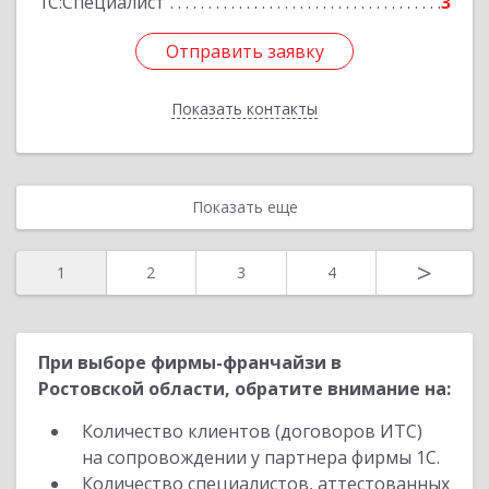
1С:Специалист
3
Отправить заявку
Отправить заявку
Показать контакты
Назад
Показать еще
>
1
2
3
4
При выборе фирмы-франчайзи в
Ростовской области, обратите внимание на:
Количество клиентов (договоров ИТС)
на сопровождении у партнера фирмы 1С.
Количество специалистов, аттестованных