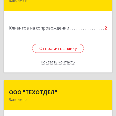
Заволжье
Подробнее
Клиентов на сопровождении
2
Отправить заявку
Отправить заявку
Показать контакты
Назад
ООО "ТЕХОТДЕЛ"
ООО "ТЕХОТДЕЛ"
Заволжье
Подробнее