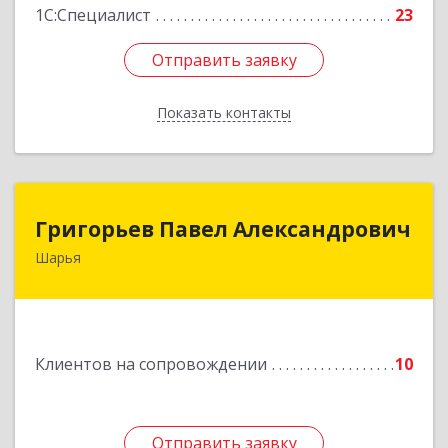
1С:Специалист
23
Отправить заявку
Отправить заявку
Показать контакты
Назад
Григорьев Павел Александрович
Григорьев Павел Александрович
Шарья
157505, Костромская область, город Шарья,
улица Краснухина, дом 6.
Подробнее
Клиентов на сопровождении
10
Отправить заявку
Отправить заявку