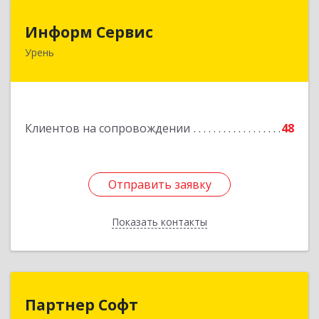
Информ Сервис
Информ Сервис
Урень
606800, Нижегородская обл, Уренский р-н,
Урень г, Ленина ул, дом № 95 А
Подробнее
Клиентов на сопровождении
48
Отправить заявку
Отправить заявку
Показать контакты
Назад
Партнер Софт
Партнер Софт