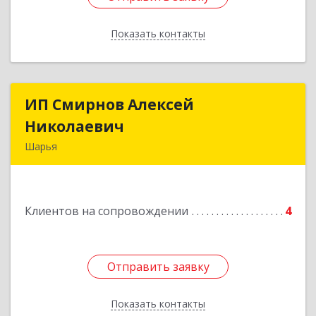
Показать контакты
Назад
ИП Смирнов Алексей
ИП Смирнов Алексей
Николаевич
Николаевич
Шарья
Подробнее
Клиентов на сопровождении
4
Отправить заявку
Отправить заявку
Показать контакты
Назад