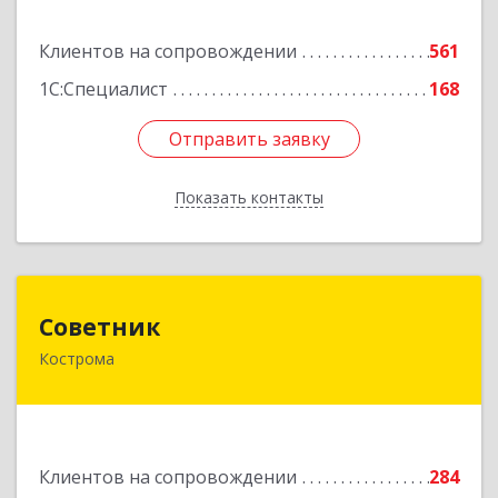
Подробнее
Клиентов на сопровождении
561
1С:Специалист
168
Отправить заявку
Отправить заявку
Показать контакты
Назад
Советник
Советник
Кострома
156000, Костромская обл, Кострома г, Ерохова
ул, дом № 3а, пом.2-12
Подробнее
Клиентов на сопровождении
284