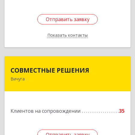
Отправить заявку
Отправить заявку
Показать контакты
Назад
СОВМЕСТНЫЕ РЕШЕНИЯ
СОВМЕСТНЫЕ РЕШЕНИЯ
Вичуга
155331, Ивановская обл, Вичугский р-н, Вичуга
г, Большая Пролетарская ул, дом № 16
Подробнее
Клиентов на сопровождении
35
Отправить заявку
Отправить заявку