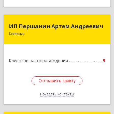
ИП Першанин Артем Андреевич
ИП Першанин Артем Андреевич
Кинешма
Подробнее
Клиентов на сопровождении
9
Отправить заявку
Отправить заявку
Показать контакты
Назад