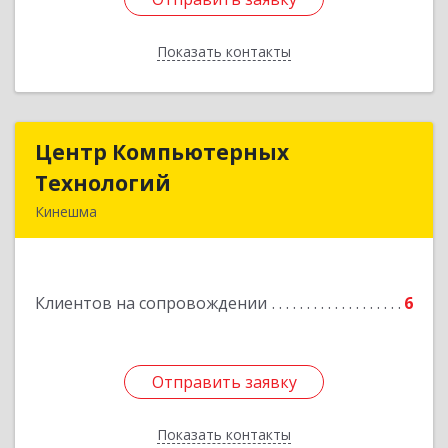
Показать контакты
Назад
Центр Компьютерных
Центр Компьютерных
Технологий
Технологий
Кинешма
155800, Ивановская обл, Кинешма г, Вичугская
ул, дом № 106
Клиентов на сопровождении
6
Подробнее
Отправить заявку
Отправить заявку
Показать контакты
Назад