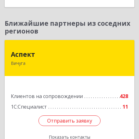
Ближайшие партнеры из соседних
регионов
Аспект
Аспект
Вичуга
155331, Ивановская обл, Вичугский р-н, Вичуга
г, 50 лет Октября ул, дом № 6, этаж 2, пом.9
Подробнее
Клиентов на сопровождении
428
1С:Специалист
11
Отправить заявку
Отправить заявку
Показать контакты
Назад