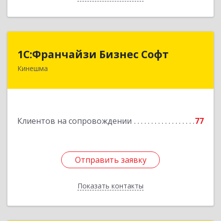
1С:Франчайзи Бизнес Софт
1С:Франчайзи Бизнес Софт
Кинешма
155800, Ивановская обл, Кинешма г, Жуковская
ул, дом № 10
Подробнее
Клиентов на сопровождении
77
Отправить заявку
Отправить заявку
Показать контакты
Назад