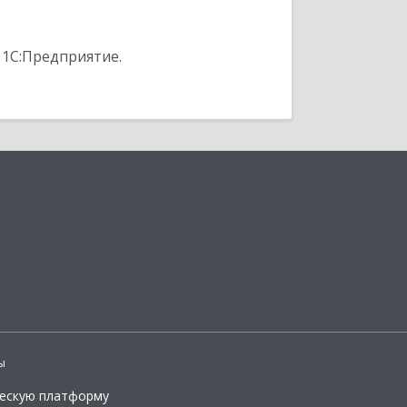
 1С:Предприятие.
ы
ческую платформу