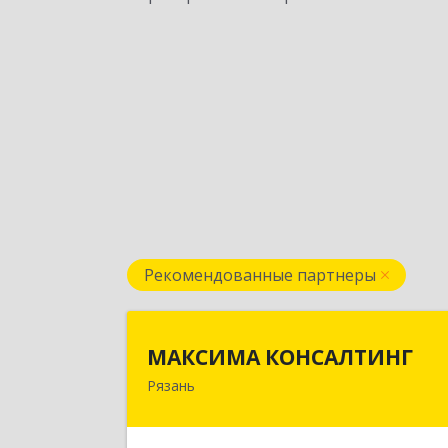
Рекомендованные партнеры
МАКСИМА КОНСАЛТИН
МАКСИМА КОНСАЛТИНГ
Рязань
390006, Рязанская обл, г.о.горо
Рязань, Рязань г, Грибоедова ул, до
№ 22, пом.H1