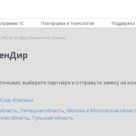
ограммы 1С
Платформа и технологии
Поддержка 
 ПРОФ ГенДир в Рязанской области
ГенДир
очками, выберите партнёра и отправьте заявку на ко
Спас-Клепики
область
,
Липецкая область
,
Москва и Московская облас
кая область
,
Тульская область