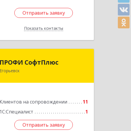
Отправить заявку
Отправить заявку
Показать контакты
Назад
ПРОФИ СофтПлюс
ПРОФИ СофтПлюс
Егорьевск
140301, Московская обл, Егорьевск г,
Парижской Коммуны ул, дом № 1Б,
кв.316
Подробнее
Клиентов на сопровождении
11
1С:Специалист
1
Отправить заявку
Отправить заявку