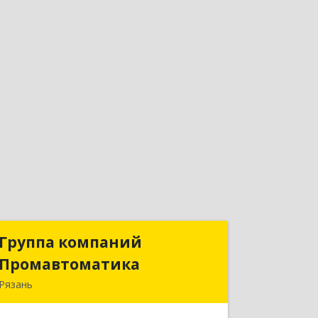
Группа компаний
Группа компаний
Промавтоматика
Промавтоматика
Рязань
390005, Рязанская обл, Рязань г,
Татарская ул, дом № 21