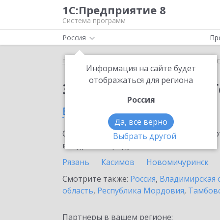
1С:Предприятие 8
Система программ
Россия
Пр
Главная
Тарифы ИТС
ИТС ПРОФ ГенДир
ИТС
Информация на сайте будет
отображаться для региона
Заказать ИТС ПРОФ 
Россия
в Рязанской области
Да, все верно
Ознакомьтесь с информационными карт
Выбрать другой
внедрение продукта.
Рязань
Касимов
Новомичуринск
Смотрите также:
Россия
,
Владимирская 
область
,
Республика Мордовия
,
Тамбовс
Партнеры в вашем регионе: