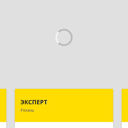
Г
ЭКСПЕРТ
ЭКСПЕРТ
Рязань
д
390000, Рязанская обл, Рязань г,
м
Кудрявцева ул, дом № 66
3