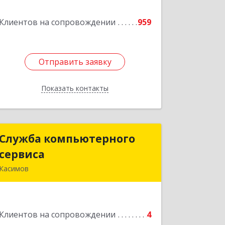
Клиентов на сопровождении
959
Подробнее
Отправить заявку
Отправить заявку
Показать контакты
Назад
Служба компьютерного
Служба компьютерного
сервиса
сервиса
Касимов
391300, Рязанская обл., г.Касимов,
ул.Советская 136
Клиентов на сопровождении
4
Подробнее