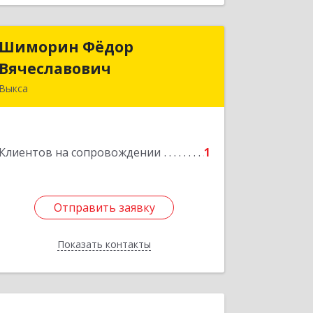
Шиморин Фёдор
Шиморин Фёдор
Вячеславович
Вячеславович
Выкса
Подробнее
Клиентов на сопровождении
1
Отправить заявку
Отправить заявку
Показать контакты
Назад