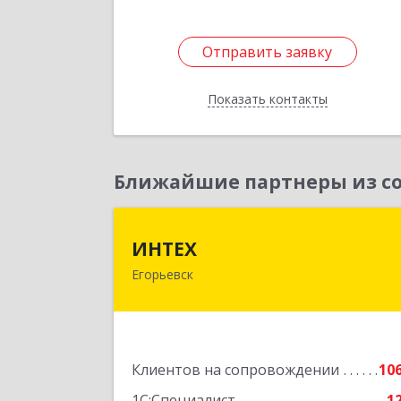
Отправить заявку
Отправить заявку
Показать контакты
Назад
Ближайшие партнеры из со
ИНТЕ
ИНТЕХ
Егорьевск
140300, Московская обл, Егорьевск г
5-й мкр, дом № 10, оф.
Подробне
Клиентов на сопровождении
10
1С:Специалист
1