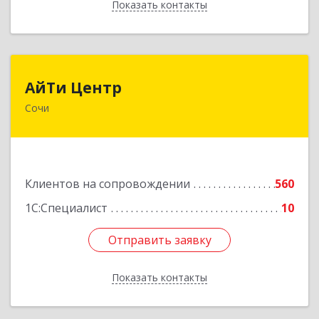
Показать контакты
Назад
АйТи Центр
АйТи Центр
Сочи
354000, Краснодарский край, Сочи, Московская
ул, дом № 19
Подробнее
Клиентов на сопровождении
560
1С:Специалист
10
Отправить заявку
Отправить заявку
Показать контакты
Назад