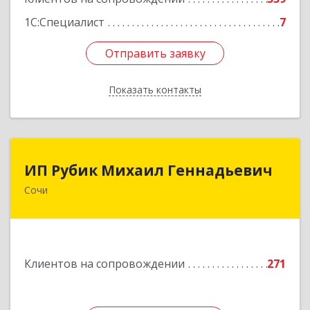
1С:Специалист
7
Отправить заявку
Отправить заявку
Показать контакты
Назад
ИП Рубик Михаил Геннадьевич
ИП Рубик Михаил Геннадьевич
Сочи
354003, Краснодарский край, Сочи г,
Макаренко ул, дом № 6/2
Подробнее
Клиентов на сопровождении
271