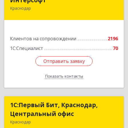
Краснодар
350020, Краснодарский край, Краснодар г,
Рашпилевская ул, дом № 179/1, оф.618
Подробнее
Клиентов на сопровождении
2196
1С:Специалист
70
Отправить заявку
Отправить заявку
Показать контакты
Назад
1С:Первый Бит, Краснодар,
1С:Первый Бит, Краснодар,
Центральный офис
Центральный офис
Краснодар
350051, Краснодарский край, Краснодар г,