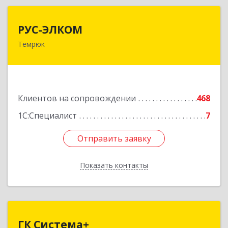
РУС-ЭЛКОМ
РУС-ЭЛКОМ
Темрюк
353500, Краснодарский край, Темрюкский р-н,
Темрюк г, Ленина ул, дом № 104
Подробнее
Клиентов на сопровождении
468
1С:Специалист
7
Отправить заявку
Отправить заявку
Показать контакты
Назад
ГК Система+
ГК Система+