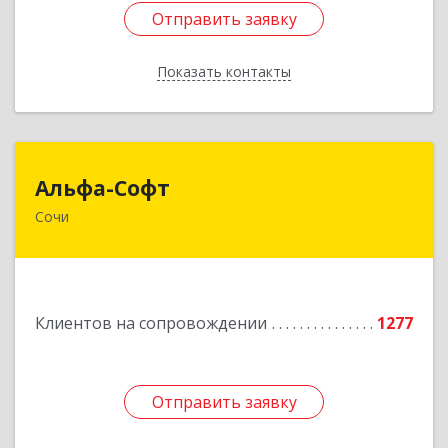
Отправить заявку
Отправить заявку
Показать контакты
Назад
Альфа-Софт
Альфа-Софт
Сочи
354000, Краснодарский край, Сочи г, Роз ул,
дом № 119, этаж 3
Подробнее
Клиентов на сопровождении
1277
Отправить заявку
Отправить заявку