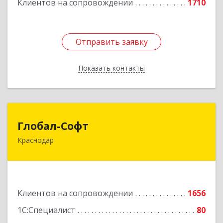
Клиентов на сопровождении
1710
Отправить заявку
Отправить заявку
Показать контакты
Назад
Глобал-Софт
Глобал-Софт
Краснодар
350018, Краснодарский край, Краснодар г,
Сормовская ул, дом № 7
Подробнее
Клиентов на сопровождении
1656
1С:Специалист
80