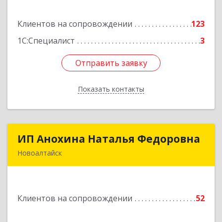
дом № 3
Клиентов на сопровождении
123
Подробнее
1С:Специалист
3
Отправить заявку
Отправить заявку
Показать контакты
Назад
ИП Анохина Наталья Федоровна
ИП Анохина Наталья Федоровна
Новоалтайск
658041, Алтайский край, Новоалтайск г,
Белоярская ул, дом № 132
Клиентов на сопровождении
52
Подробнее