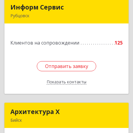
Информ Сервис
Информ Сервис
Рубцовск
658204, Алтайский край, Рубцовск г, Алтайская
ул, дом № 7
Клиентов на сопровождении
125
Подробнее
Отправить заявку
Отправить заявку
Показать контакты
Назад
Архитектура Х
Архитектура Х
Бийск
659300, Алтайский край, Бийск г, Турусова ул,