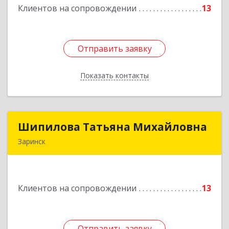
Клиентов на сопровождении
13
Подробнее
Отправить заявку
Отправить заявку
Показать контакты
Назад
Шипилова Татьяна Михайловна
Шипилова Татьяна Михайловна
Заринск
Подробнее
Клиентов на сопровождении
13
Отправить заявку
Отправить заявку