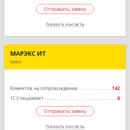
Отправить заявку
Отправить заявку
Показать контакты
Назад
МАРЭКС ИТ
МАРЭКС ИТ
Бийск
Алтайский край, Бийск г, Разина, дом № 94
Подробнее
Клиентов на сопровождении
142
1С:Специалист
6
Отправить заявку
Отправить заявку
Показать контакты
Назад