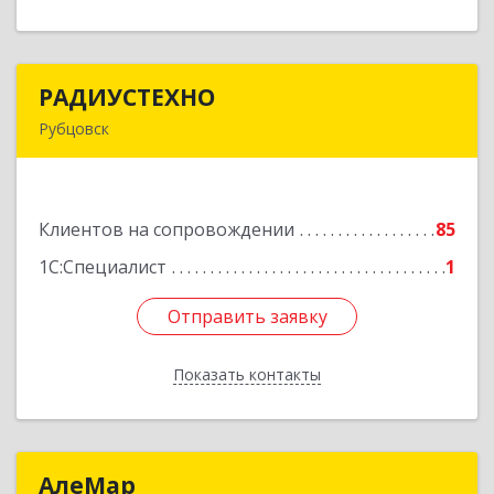
РАДИУСТЕХНО
РАДИУСТЕХНО
Рубцовск
658225, Алтайский край, Рубцовск г, Ленина пр-
кт, дом № 206, оф.427
Клиентов на сопровождении
85
Подробнее
1С:Специалист
1
Отправить заявку
Отправить заявку
Показать контакты
Назад
АлеМар
АлеМар