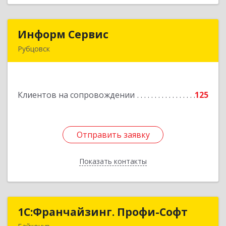
Информ Сервис
Информ Сервис
Рубцовск
658204, Алтайский край, Рубцовск г, Алтайская
ул, дом № 7
Клиентов на сопровождении
125
Подробнее
Отправить заявку
Отправить заявку
Показать контакты
Назад
1С:Франчайзинг. Профи-Софт
1С:Франчайзинг. Профи-Софт