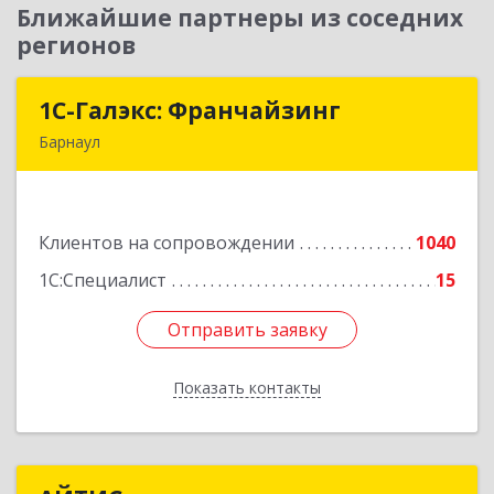
Ближайшие партнеры из соседних
регионов
1С-Галэкс: Франчайзинг
1С-Галэкс: Франчайзинг
Барнаул
656015, Алтайский край, Барнаул г, Деповская
ул, дом № 7, каб.А-105
Клиентов на сопровождении
1040
Подробнее
1С:Специалист
15
Отправить заявку
Отправить заявку
Показать контакты
Назад