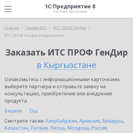
1С:Предприятие 8
Система программ
Главная
Тарифы ИТС
ИТС ПРОФ ГенДир
ИТС ПРОФ ГенДир в Кыргызстане
Заказать ИТС ПРОФ ГенДир
в Кыргызстане
Ознакомьтесь с информационными карточками,
выберите партнёра и отправьте заявку на
консультацию, приобретение или внедрение
продукта.
Бишкек
Ош
Смотрите также:
Азербайджан
,
Армения
,
Беларусь
,
Казахстан
,
Латвия
,
Литва
,
Молдова
,
Россия
,