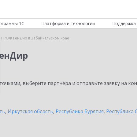
ограммы 1С
Платформа и технологии
Поддержка 
 ПРОФ ГенДир в Забайкальском крае
ГенДир
очками, выберите партнёра и отправьте заявку на ко
ть
,
Иркутская область
,
Республика Бурятия
,
Республика С