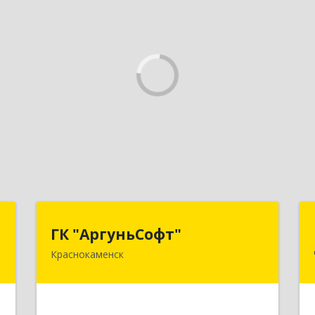
о
ГК "АргуньСофт"
ГК "АргуньСофт"
Краснокаменск
,
674673, Забайкальский край,
2
Краснокаменский р-н, Краснокаменск
г, Строителей пр-кт, "Бизнес-
центр",3-й этаж
е