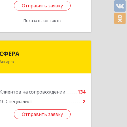
Отправить заявку
Отправить заявку
Показать контакты
Назад
СФЕРА
СФЕРА
Ангарск
665816, Иркутская обл, Ангарск г, 177-
й кв-л, дом № 6, оф.159
Подробнее
Клиентов на сопровождении
134
1С:Специалист
2
Отправить заявку
Отправить заявку