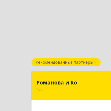
Рекомендованные партнеры
Романова и К
Романова и Ко
Чита
672000, Забайкальский край, Чита г
Анохина ул, дом № 91, оф.703, а/я 106
Подробне