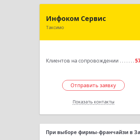
Инфоком Серви
Инфоком Сервис
Таксимо
671560, Республика Бурятия, Муйски
р-н, пгт. Таксимо, ул
Железнодорожников, дом 1
Подробне
Клиентов на сопровождении
5
Отправить заявку
Отправить заявку
Показать контакты
Назад
При выборе фирмы-франчайзи в За