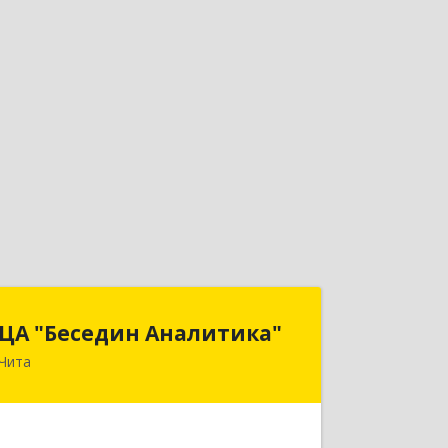
ЦА "Беседин Аналитика"
ЦА "Беседин Аналитика"
Чита
672039, Забайкальский край, Чита г,
Красноярская ул, дом № 24, корпус а,
оф.401