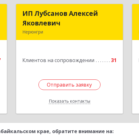
с
ИП Лубсанов Алексей
ИП Лубсанов Алексей
Яковлевич
Яковлевич
й
Нерюнгри
.
675002, Амурская область, г.
4
Благовещенск, ул. Краснофлотская
,77/1, кв.38
е
7
Клиентов на сопровождении
31
Подробнее
Отправить заявку
Отправить заявку
Показать контакты
Назад
байкальском крае, обратите внимание на: