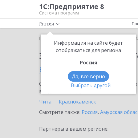
1С:Предприятие 8
Система программ
Россия
Пр
Главная
Тарифы ИТС
ИТС ПРОФ ГенДир
ИТС
Информация на сайте будет
отображаться для региона
Заказать ИТС ПРОФ 
Россия
в Забайкальском крае
Да, все верно
Ознакомьтесь с информационными карт
Выбрать другой
внедрение продукта.
Чита
Краснокаменск
Смотрите также:
Россия
,
Амурская облас
Партнеры в вашем регионе: