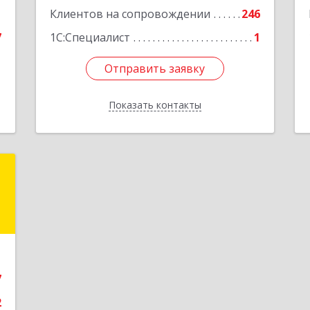
1
Клиентов на сопровождении
246
Подробнее
7
1С:Специалист
1
Отправить заявку
Отправить заявку
Показать контакты
Назад
я
Е
,
1
7
е
2