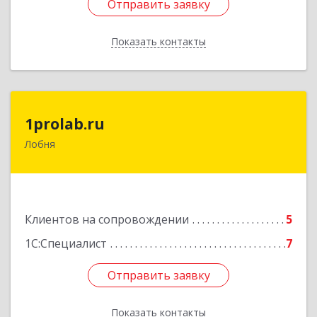
Отправить заявку
Отправить заявку
Показать контакты
Назад
1prolab.ru
1prolab.ru
Лобня
141865, Московская обл, Дмитровский р-н,
Некрасовский рп, Школьная ул, дом № 1-65
Подробнее
Клиентов на сопровождении
5
1С:Специалист
7
Отправить заявку
Отправить заявку
Показать контакты
Назад