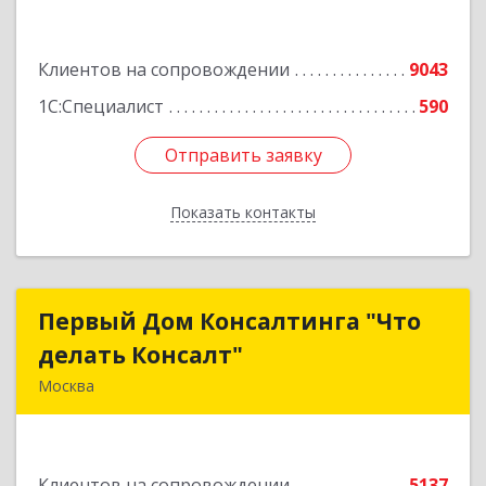
Подробнее
Клиентов на сопровождении
9043
1С:Специалист
590
Отправить заявку
Отправить заявку
Показать контакты
Назад
Первый Дом Консалтинга "Что
Первый Дом Консалтинга "Что
делать Консалт"
делать Консалт"
Москва
127083, Москва г, Мишина ул, дом № 56
Подробнее
Клиентов на сопровождении
5137