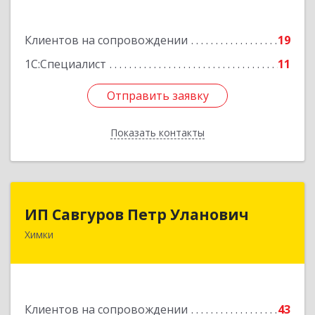
Подробнее
Клиентов на сопровождении
19
1С:Специалист
11
Отправить заявку
Отправить заявку
Показать контакты
Назад
ИП Савгуров Петр Уланович
ИП Савгуров Петр Уланович
Химки
141407, Московская обл, Химки г, Молодежная
ул, дом № 68, кв.443
Подробнее
Клиентов на сопровождении
43