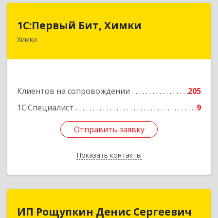
1С:Первый Бит, Химки
1С:Первый Бит, Химки
Химки
141402, Московская обл, г.о. Химки, Химки г,
Московская ул, дом № 38А, оф.1201
Подробнее
Клиентов на сопровождении
205
1С:Специалист
9
Отправить заявку
Отправить заявку
Показать контакты
Назад
ИП Рощупкин Денис Сергеевич
ИП Рощупкин Денис Сергеевич