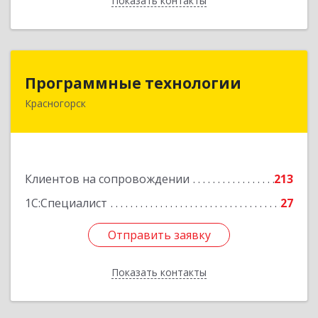
Показать контакты
Назад
Программные технологии
Программные технологии
Красногорск
143408, Московская обл, Красногорский р-н,
Красногорск г, Ленина ул, дом № 45, оф.40
Подробнее
Клиентов на сопровождении
213
1С:Специалист
27
Отправить заявку
Отправить заявку
Показать контакты
Назад