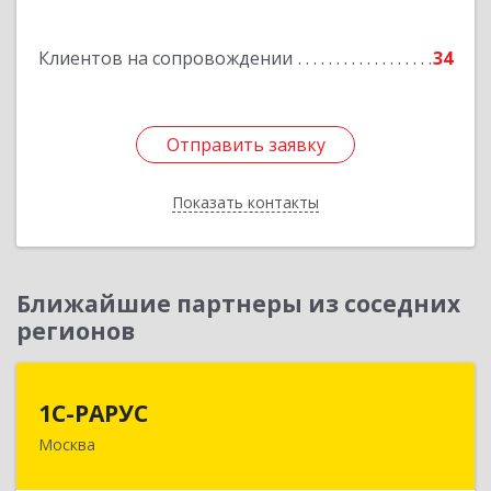
Подробнее
Клиентов на сопровождении
34
Отправить заявку
Отправить заявку
Показать контакты
Назад
Ближайшие партнеры из соседних
регионов
1С-РАРУС
1С-РАРУС
Москва
127434, Москва г, Дмитровское ш, дом № 9Б