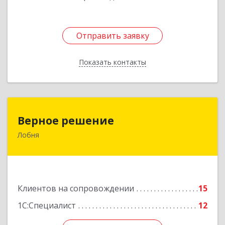
Отправить заявку
Отправить заявку
Показать контакты
Назад
Верное решение
Верное решение
Лобня
141730, Московская обл, Лобня г, Чехова ул,
дом № 12, кв.68
Подробнее
Клиентов на сопровождении
15
1С:Специалист
12