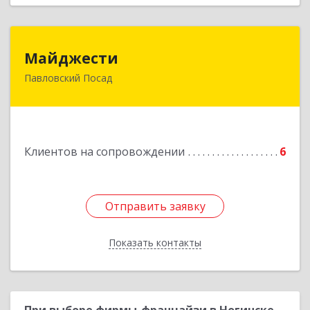
Майджести
Майджести
Павловский Посад
142502, Московская обл, Павлово-Посадский р-
н, Павловский Посад г, Южная ул, дом № 22,
кв.59
Подробнее
Клиентов на сопровождении
6
Отправить заявку
Отправить заявку
Показать контакты
Назад