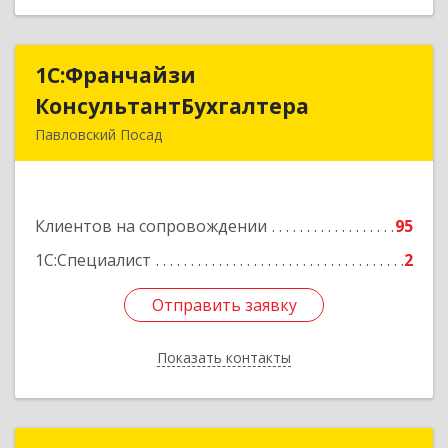
1С:Франчайзи
1С:Франчайзи
КонсультантБухгалтера
КонсультантБухгалтера
Павловский Посад
142500, Московская обл, Павловский Посад г,
Каляева ул, дом № 3, оф.38
Клиентов на сопровождении
95
Подробнее
1С:Специалист
2
Отправить заявку
Отправить заявку
Показать контакты
Назад