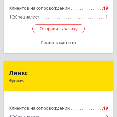
Клиентов на сопровождении
19
Подробнее
1С:Специалист
1
Отправить заявку
Отправить заявку
Показать контакты
Назад
Линкс
Линкс
Фрязино
141190, Московская обл, Фрязино г, Заводской
проезд, дом № 3, кв.133
Подробнее
Клиентов на сопровождении
19