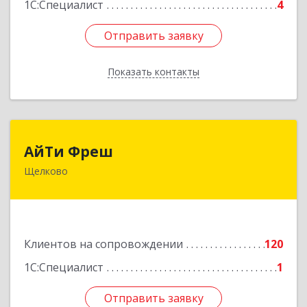
1С:Специалист
4
Отправить заявку
Отправить заявку
Показать контакты
Назад
АйТи Фреш
АйТи Фреш
Щелково
141100, Московская обл, Щелково г, Городской
округ Щелково, Ленина пл, дом № 5, ком.308
Подробнее
Клиентов на сопровождении
120
1С:Специалист
1
Отправить заявку
Отправить заявку