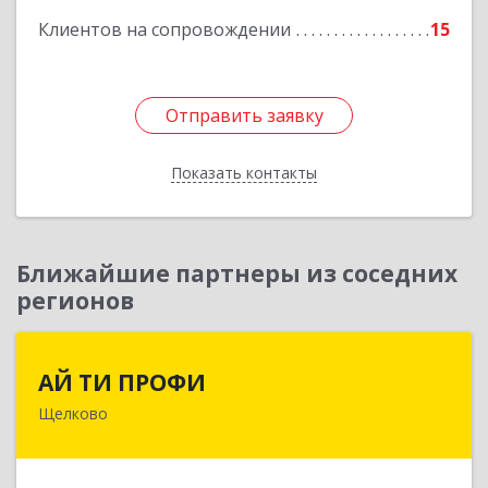
Клиентов на сопровождении
15
Отправить заявку
Отправить заявку
Показать контакты
Назад
Ближайшие партнеры из соседних
регионов
АЙ ТИ ПРОФИ
АЙ ТИ ПРОФИ
Щелково
141108, Московская обл, г.о. Щёлково,
Щёлково г, Заводская ул, дом № 1, пом.3