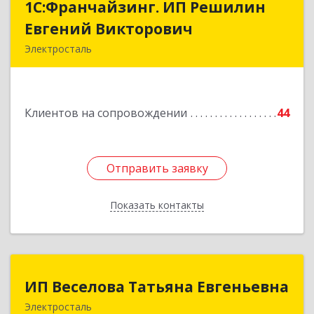
1С:Франчайзинг. ИП Решилин
1С:Франчайзинг. ИП Решилин
Евгений Викторович
Евгений Викторович
Электросталь
144006, Московская обл, Электросталь г,
Ленина пр-кт, дом № 04, корпус 2, кв.39
Клиентов на сопровождении
44
Подробнее
Отправить заявку
Отправить заявку
Показать контакты
Назад
ИП Веселова Татьяна Евгеньевна
ИП Веселова Татьяна Евгеньевна
Электросталь
144000, Московская обл, Электросталь г,