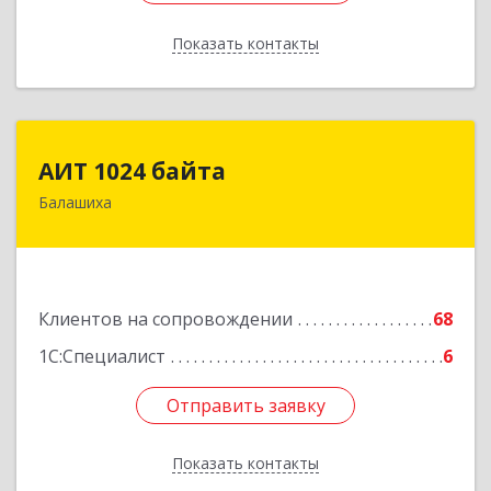
Показать контакты
Назад
АИТ 1024 байта
АИТ 1024 байта
Балашиха
143909, Московская обл, Балашиха г, Солнечная
ул, дом № 23, кв.104
Подробнее
Клиентов на сопровождении
68
1С:Специалист
6
Отправить заявку
Отправить заявку
Показать контакты
Назад