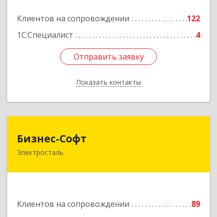
Подробнее
Клиентов на сопровождении
122
1С:Специалист
4
Отправить заявку
Отправить заявку
Показать контакты
Назад
Бизнес-Софт
Бизнес-Софт
Электросталь
144000, Московская обл, Электросталь г, Карла
Маркса ул, дом № 26
Подробнее
Клиентов на сопровождении
89