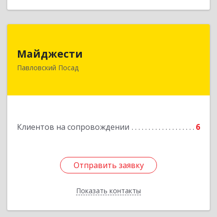
Майджести
Майджести
142502, Московская обл, Павлово-Посадский р-
Павловский Посад
н, Павловский Посад г, Южная ул, дом № 22,
кв.59
Подробнее
Клиентов на сопровождении
6
Отправить заявку
Отправить заявку
Показать контакты
Назад