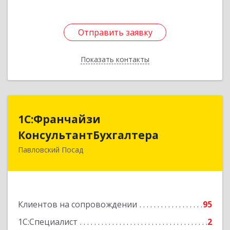
Отправить заявку
Отправить заявку
Показать контакты
Назад
1С:Франчайзи
1С:Франчайзи
КонсультантБухгалтера
КонсультантБухгалтера
Павловский Посад
142500, Московская обл, Павловский Посад г,
Каляева ул, дом № 3, оф.38
Подробнее
Клиентов на сопровождении
95
1С:Специалист
2