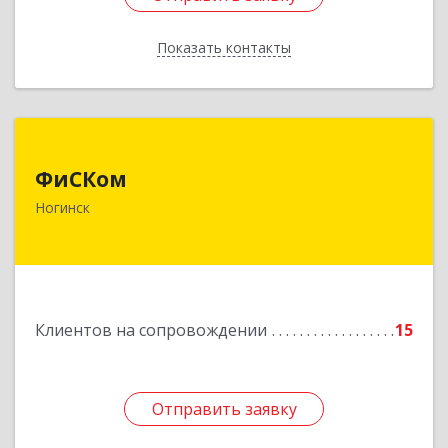
Показать контакты
Назад
ФиСКом
ФиСКом
142403, Московская обл., г.Ногинск,
Ногинск
ул.Ремесленная, д.1, пом.33
Подробнее
Клиентов на сопровождении
15
Отправить заявку
Отправить заявку