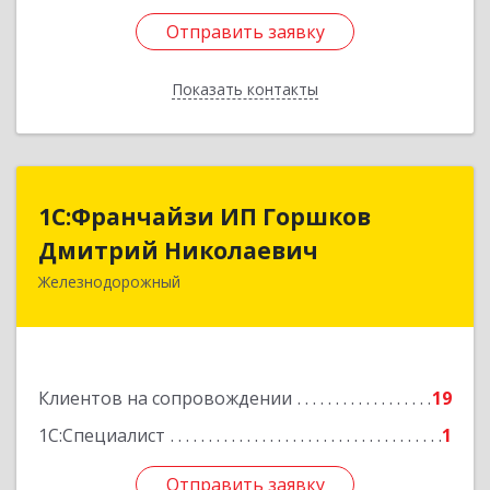
Отправить заявку
Отправить заявку
Показать контакты
Назад
1С:Франчайзи ИП Горшков
1С:Франчайзи ИП Горшков
Дмитрий Николаевич
Дмитрий Николаевич
Железнодорожный
143980, Московская обл, Железнодорожный г,
Пролетарская ул, дом № 10, кв.25
Подробнее
Клиентов на сопровождении
19
1С:Специалист
1
Отправить заявку
Отправить заявку