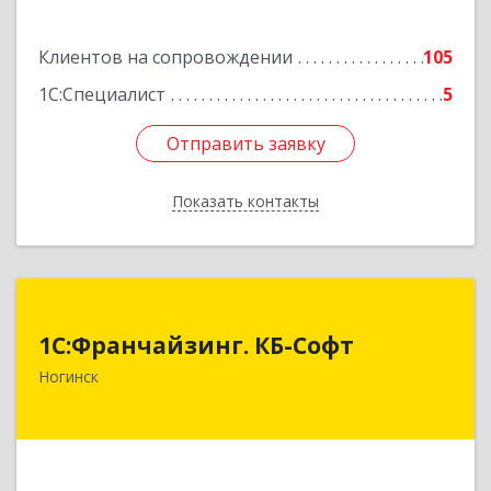
Клиентов на сопровождении
105
1С:Специалист
5
Отправить заявку
Отправить заявку
Показать контакты
Назад
1С:Франчайзинг. КБ-Софт
1С:Франчайзинг. КБ-Софт
142400, Московская обл, г.о Богородский,
Ногинск
Ногинск г, Индустриальная ул, Здание № 41В,
оф.449
Подробнее