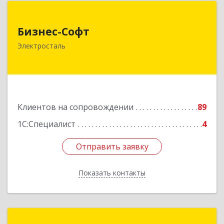
Бизнес-Софт
Бизнес-Софт
144000, Московская обл, Электросталь г, Карла
Электросталь
Маркса ул, дом № 26
Подробнее
Клиентов на сопровождении
89
1С:Специалист
4
Отправить заявку
Отправить заявку
Показать контакты
Назад
1С:Франчайзинг. ИП Решилин