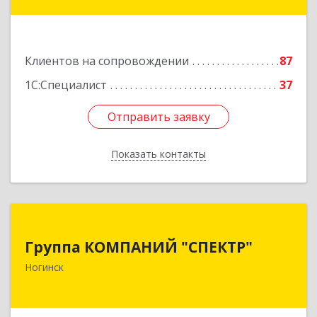
Подробнее
Клиентов на сопровождении
87
1С:Специалист
37
Отправить заявку
Отправить заявку
Показать контакты
Назад
Группа КОМПАНИЙ "СПЕКТР"
Группа КОМПАНИЙ "СПЕКТР"
142400, Московская обл, г.о.Богородский,
Ногинск
Ногинск г, Рогожская ул, дом № 89, оф.210
Подробнее