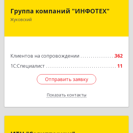
Группа компаний "ИНФОТЕХ"
Группа компаний "ИНФОТЕХ"
140180, Московская обл, Жуковский г, Чкалова
Жуковский
ул, дом № 37
Подробнее
Клиентов на сопровождении
362
1С:Специалист
11
Отправить заявку
Отправить заявку
Показать контакты
Назад
ИТЦ "Сагиттариус"