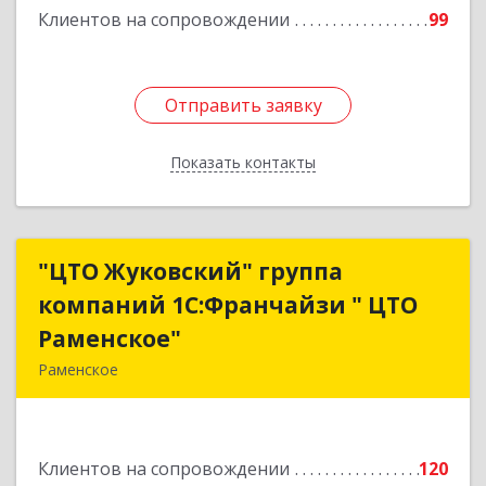
Клиентов на сопровождении
99
Отправить заявку
Отправить заявку
Показать контакты
Назад
"ЦТО Жуковский" группа
"ЦТО Жуковский" группа
компаний 1С:Франчайзи " ЦТО
компаний 1С:Франчайзи " ЦТО
Раменское"
Раменское"
Раменское
140100, Московская обл, Раменское г, Дергаево
д, Центральная ул, дом № 58А
Клиентов на сопровождении
120
Подробнее