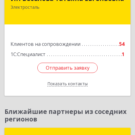
144000, Московская обл, Электросталь г,
Электросталь
Николаева ул, дом № 6, кв.6
Подробнее
Клиентов на сопровождении
54
1С:Специалист
1
Отправить заявку
Отправить заявку
Показать контакты
Назад
Ближайшие партнеры из соседних
регионов