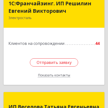
1С:Франчайзинг. ИП Решилин
Евгений Викторович
Евгений Викторович
Электросталь
144006, Московская обл, Электросталь г,
Ленина пр-кт, дом № 04, корпус 2, кв.39
Подробнее
Клиентов на сопровождении
44
Отправить заявку
Отправить заявку
Показать контакты
Назад
ИП Веселова Татьяна Евгеньевна
ИП Веселова Татьяна Евгеньевна