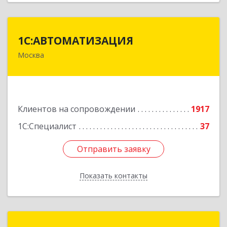
1С:АВТОМАТИЗАЦИЯ
1С:АВТОМАТИЗАЦИЯ
Москва
111024, Москва г, Энтузиастов 1-я ул, дом №
12А
Подробнее
Клиентов на сопровождении
1917
1С:Специалист
37
Отправить заявку
Отправить заявку
Показать контакты
Назад
1С:Франчайзи Виктория