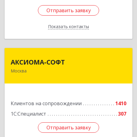
Отправить заявку
Отправить заявку
Показать контакты
Назад
АКСИОМА-СОФТ
АКСИОМА-СОФТ
Москва
105066, Москва г, вн.тер.г. муниципальный
округ Басманный, Нижняя Красносельская ул,
дом № 35, строение 64, пом.12/7
Подробнее
Клиентов на сопровождении
1410
1С:Специалист
307
Отправить заявку
Отправить заявку