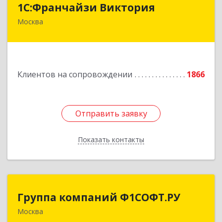
1С:Франчайзи Виктория
Москва
111020, Москва г, Синичкина 2-я ул, дом № 9А,
строение 4, этаж 5 пом 1 ком 23
Подробнее
Клиентов на сопровождении
1866
Отправить заявку
Отправить заявку
Показать контакты
Назад
Группа компаний Ф1СОФТ.РУ
Группа компаний Ф1СОФТ.РУ
Москва
101000, Москва г, Лубянский проезд, дом №