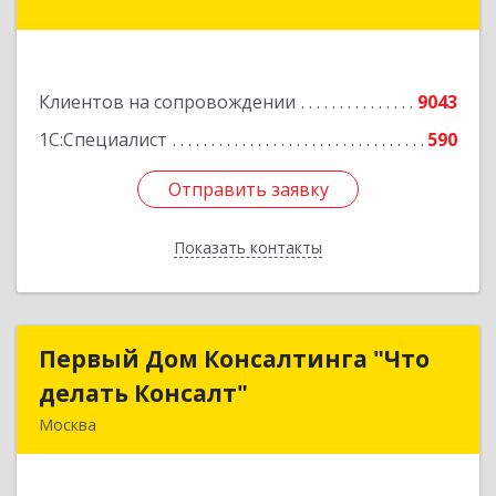
Подробнее
Клиентов на сопровождении
9043
1С:Специалист
590
Отправить заявку
Отправить заявку
Показать контакты
Назад
Первый Дом Консалтинга "Что
Первый Дом Консалтинга "Что
делать Консалт"
делать Консалт"
Москва
127083, Москва г, Мишина ул, дом № 56