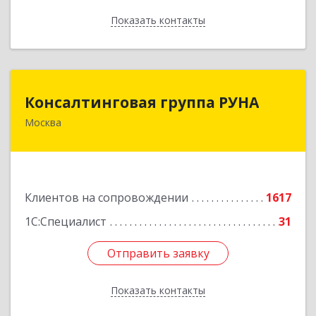
Показать контакты
Назад
Консалтинговая группа РУНА
Консалтинговая группа РУНА
Москва
117218, Москва г, Кржижановского ул, дом №
29, корпус 1
Подробнее
Клиентов на сопровождении
1617
1С:Специалист
31
Отправить заявку
Отправить заявку
Показать контакты
Назад