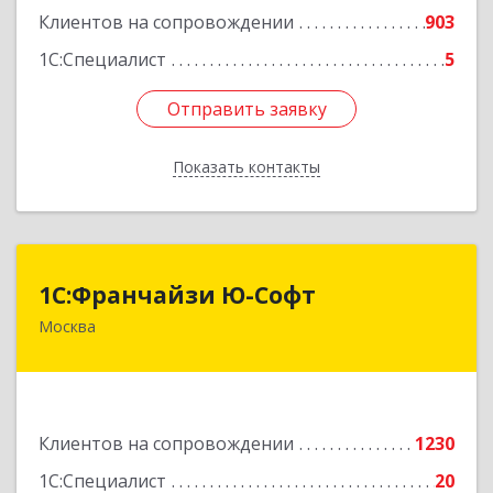
Клиентов на сопровождении
903
1С:Специалист
5
Отправить заявку
Отправить заявку
Показать контакты
Назад
1С:Франчайзи Ю-Софт
1С:Франчайзи Ю-Софт
Москва
117149, Москва г, вн.тер.г. муниципальный
округ Зюзино, Азовская ул, дом № 6, корпус 3
Подробнее
Клиентов на сопровождении
1230
1С:Специалист
20