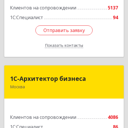
Подробнее
Клиентов на сопровождении
5137
1С:Специалист
94
Отправить заявку
Отправить заявку
Показать контакты
Назад
1С-Архитектор бизнеса
1С-Архитектор бизнеса
Москва
115114, Москва г, Кожевнический 2-й пер, дом
№ 12, строение 2, этаж 2,пом.XII, ком.6
Подробнее
Клиентов на сопровождении
4086
1С:Специалист
86