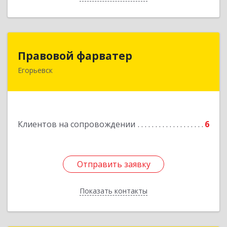
Правовой фарватер
Правовой фарватер
Егорьевск
Подробнее
Клиентов на сопровождении
6
Отправить заявку
Отправить заявку
Показать контакты
Назад