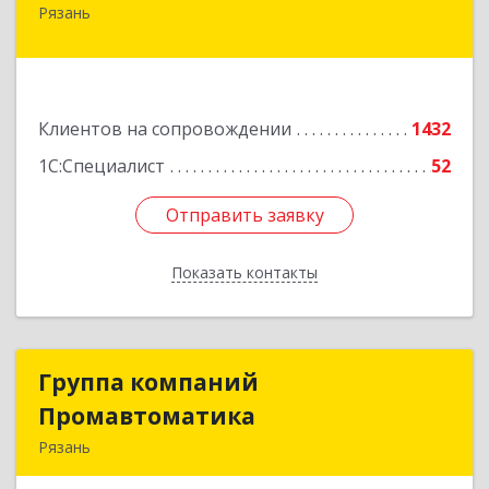
Рязань
390000, Рязанская обл, Рязань г, Кудрявцева ул,
дом № 66
Подробнее
Клиентов на сопровождении
1432
1С:Специалист
52
Отправить заявку
Отправить заявку
Показать контакты
Назад
Группа компаний
Группа компаний
Промавтоматика
Промавтоматика
Рязань
390005, Рязанская обл, Рязань г, Татарская ул,