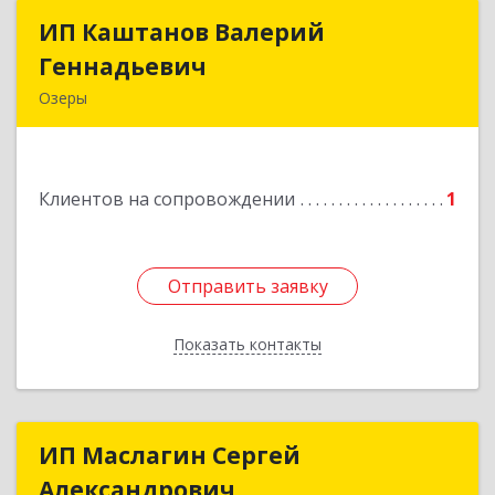
ИП Каштанов Валерий
ИП Каштанов Валерий
Геннадьевич
Геннадьевич
Озеры
140560, Московская обл, Озерский р-н, Озеры г,
Ленина ул, дом № 202
Клиентов на сопровождении
1
Подробнее
Отправить заявку
Отправить заявку
Показать контакты
Назад
ИП Маслагин Сергей
ИП Маслагин Сергей
Александрович
Александрович