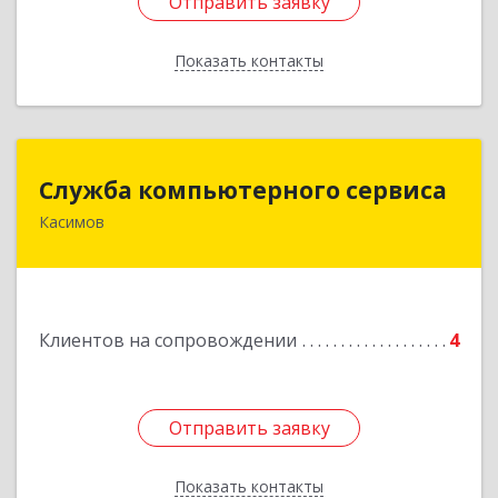
Отправить заявку
Отправить заявку
Показать контакты
Назад
Служба компьютерного сервиса
Служба компьютерного сервиса
Касимов
391300, Рязанская обл., г.Касимов, ул.Советская
136
Подробнее
Клиентов на сопровождении
4
Отправить заявку
Отправить заявку
Показать контакты
Назад