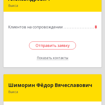
Выкса
607060, Нижегородская обл, , Выкса г, Красная
пл., 16/61
Клиентов на сопровождении
8
Подробнее
Отправить заявку
Отправить заявку
Показать контакты
Назад
Шиморин Фёдор Вячеславович
Шиморин Фёдор Вячеславович
Выкса
Подробнее