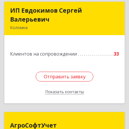
ИП Евдокимов Сергей
ИП Евдокимов Сергей
Валерьевич
Валерьевич
Коломна
140400, Московская обл, Коломна г,
Толстикова ул, дом № 1а, кв.9
Клиентов на сопровождении
33
Подробнее
Отправить заявку
Отправить заявку
Показать контакты
Назад
АгроСофтУчет
АгроСофтУчет