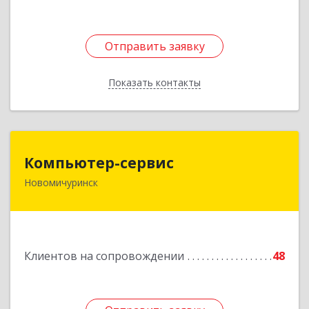
Отправить заявку
Отправить заявку
Показать контакты
Назад
Компьютер-сервис
Компьютер-сервис
Новомичуринск
391160, Рязанская обл, Пронский р-н,
Новомичуринск г, Смирягина пр-кт, дом № 27-
46
Подробнее
Клиентов на сопровождении
48