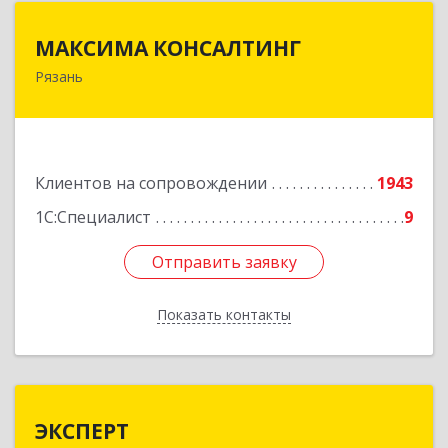
МАКСИМА КОНСАЛТИНГ
МАКСИМА КОНСАЛТИНГ
Рязань
390006, Рязанская обл, г.о.город Рязань, Рязань
г, Грибоедова ул, дом № 22, пом.H13
Подробнее
Клиентов на сопровождении
1943
1С:Специалист
9
Отправить заявку
Отправить заявку
Показать контакты
Назад
ЭКСПЕРТ
ЭКСПЕРТ