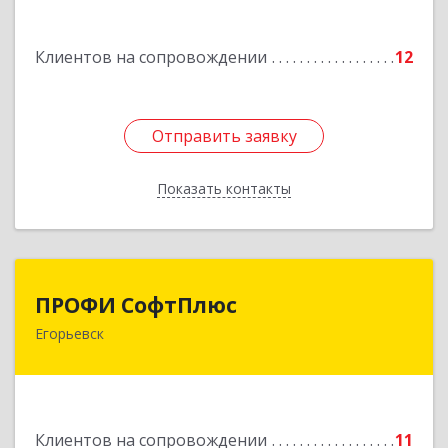
Подробнее
Клиентов на сопровождении
12
Отправить заявку
Отправить заявку
Показать контакты
Назад
ПРОФИ СофтПлюс
ПРОФИ СофтПлюс
Егорьевск
140301, Московская обл, Егорьевск г,
Парижской Коммуны ул, дом № 1Б, кв.316
Подробнее
Клиентов на сопровождении
11