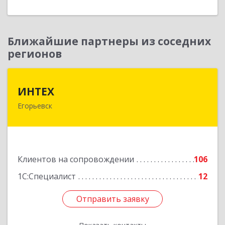
Ближайшие партнеры из соседних
регионов
ИНТЕХ
ИНТЕХ
Егорьевск
140300, Московская обл, Егорьевск г, 5-й мкр,
дом № 10, оф.2
Подробнее
Клиентов на сопровождении
106
1С:Специалист
12
Отправить заявку
Отправить заявку