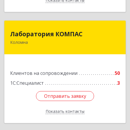
Показать контакты
Назад
Лаборатория КОМПАС
Лаборатория КОМПАС
Коломна
140415, Московская обл, Коломна г, Л.Толстого
ул, дом № 2
Подробнее
Клиентов на сопровождении
50
1С:Специалист
3
Отправить заявку
Отправить заявку
Показать контакты
Назад