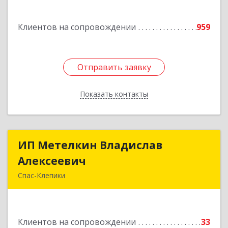
дом № 21
Клиентов на сопровождении
959
Подробнее
Отправить заявку
Отправить заявку
Показать контакты
Назад
ИП Метелкин Владислав
ИП Метелкин Владислав
Алексеевич
Алексеевич
Спас-Клепики
391030, Рязанская обл, Спас-Клепики г, 1 Мая ул,
дом № 10
Клиентов на сопровождении
33
Подробнее