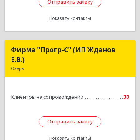
Отправить заявку
Отправить заявку
Показать контакты
Назад
Фирма "Прогр-С" (ИП Жданов
Фирма "Прогр-С" (ИП Жданов
Е.В.)
Е.В.)
Озеры
140563, Московская обл, Озерский р-н, Озеры г,
им Маршала Катукова мкр, дом № 16, кв.27
Клиентов на сопровождении
30
Подробнее
Отправить заявку
Отправить заявку
Показать контакты
Назад