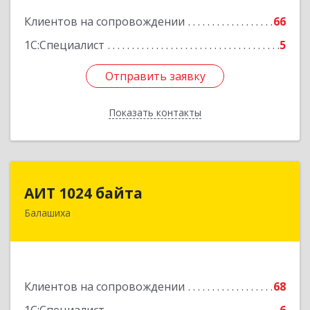
Подробнее
Клиентов на сопровождении
66
1С:Специалист
5
Отправить заявку
Отправить заявку
Показать контакты
Назад
АИТ 1024 байта
АИТ 1024 байта
Балашиха
143909, Московская обл, Балашиха г, Солнечная
ул, дом № 23, кв.104
Подробнее
Клиентов на сопровождении
68