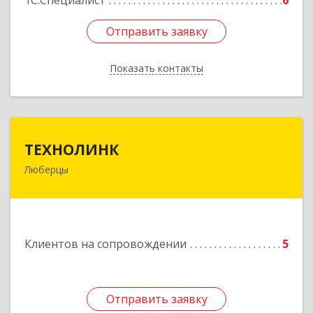
1С:Специалист
6
Отправить заявку
Отправить заявку
Показать контакты
Назад
ТЕХНОЛИНК
ТЕХНОЛИНК
Люберцы
140014, г.Люберцы, Октябрьский просп., д.373
Подробнее
Клиентов на сопровождении
5
Отправить заявку
Отправить заявку