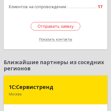
Клиентов на сопровождении
17
Подробнее
Отправить заявку
Отправить заявку
Показать контакты
Назад
Ближайшие партнеры из соседних
регионов
1С:Сервистренд
1С:Сервистренд
Москва
107023, Москва г, Семёновский пер, дом № 15,
этаж 6, пом.I, ком.4