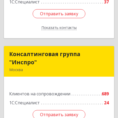
1С:Специалист
37
Отправить заявку
Отправить заявку
Показать контакты
Назад
Консалтинговая группа
Консалтинговая группа
"Инспро"
"Инспро"
Москва
107370, Москва г, Открытое ш, дом № 12,
строение 3, ком.55
Клиентов на сопровождении
689
Подробнее
1С:Специалист
24
Отправить заявку
Отправить заявку