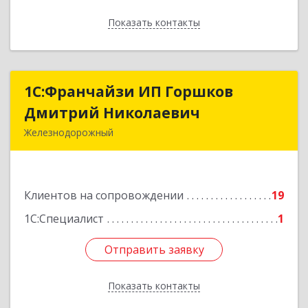
Показать контакты
Назад
1С:Франчайзи ИП Горшков
1С:Франчайзи ИП Горшков
Дмитрий Николаевич
Дмитрий Николаевич
Железнодорожный
143980, Московская обл, Железнодорожный г,
Пролетарская ул, дом № 10, кв.25
Клиентов на сопровождении
19
Подробнее
1С:Специалист
1
Отправить заявку
Отправить заявку
Показать контакты
Назад