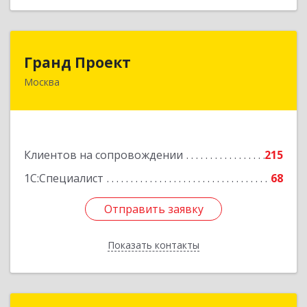
Гранд Проект
Гранд Проект
Москва
111033, Москва г, Золоторожский Вал ул, дом
№ 34, строение 1
Подробнее
Клиентов на сопровождении
215
1С:Специалист
68
Отправить заявку
Отправить заявку
Показать контакты
Назад