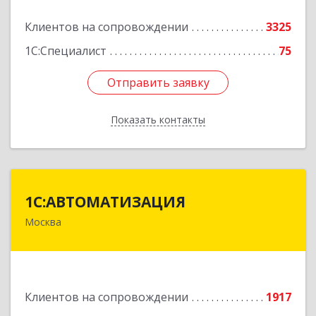
Подробнее
Клиентов на сопровождении
3325
1С:Специалист
75
Отправить заявку
Отправить заявку
Показать контакты
Назад
1С:АВТОМАТИЗАЦИЯ
1С:АВТОМАТИЗАЦИЯ
Москва
111024, Москва г, Энтузиастов 1-я ул, дом №
12А
Подробнее
Клиентов на сопровождении
1917