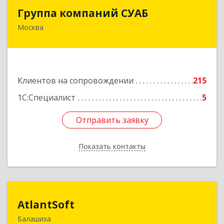
Группа компаний СУАБ
Группа компаний СУАБ
Москва
105082, Москва г, Почтовая Б. ул, дом 36, стр.9,
оф.238
Подробнее
Клиентов на сопровождении
215
1С:Специалист
5
Отправить заявку
Отправить заявку
Показать контакты
Назад
AtlantSoft
AtlantSoft
Балашиха
143900, Московская обл, Балашиха г, Звездная