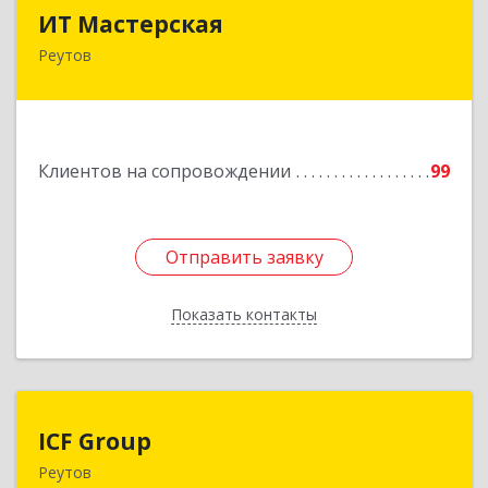
ИТ Мастерская
ИТ Мастерская
Реутов
Подробнее
Клиентов на сопровождении
99
Отправить заявку
Отправить заявку
Показать контакты
Назад
ICF Group
ICF Group
Реутов
143965, Московская обл, г.о. Реутов, Реутов г,