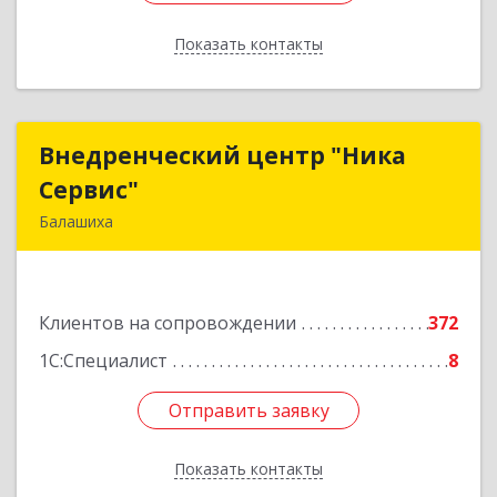
Показать контакты
Назад
Внедренческий центр "Ника
Внедренческий центр "Ника
Сервис"
Сервис"
Балашиха
143912, Московская обл, Балашиха г, Полевая
ул, дом № 3
Клиентов на сопровождении
372
Подробнее
1С:Специалист
8
Отправить заявку
Отправить заявку
Показать контакты
Назад