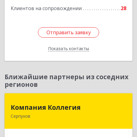
Клиентов на сопровождении
28
Отправить заявку
Отправить заявку
Показать контакты
Назад
Ближайшие партнеры из соседних
регионов
Компания Коллегия
Компания Коллегия
Серпухов
142211, Московская обл, Серпухов г, Оборонная
ул, дом № 19