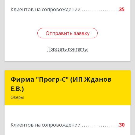
Подробнее
Клиентов на сопровождении
35
Отправить заявку
Отправить заявку
Показать контакты
Назад
Фирма "Прогр-С" (ИП Жданов
Фирма "Прогр-С" (ИП Жданов
Е.В.)
Е.В.)
Озеры
140563, Московская обл, Озерский р-н, Озеры г,
им Маршала Катукова мкр, дом № 16, кв.27
Клиентов на сопровождении
30
Подробнее