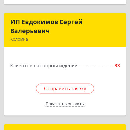
ИП Евдокимов Сергей
ИП Евдокимов Сергей
Валерьевич
Валерьевич
Коломна
140400, Московская обл, Коломна г,
Толстикова ул, дом № 1а, кв.9
Клиентов на сопровождении
33
Подробнее
Отправить заявку
Отправить заявку
Показать контакты
Назад