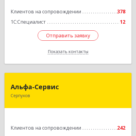
Подробнее
Клиентов на сопровождении
378
1С:Специалист
12
Отправить заявку
Отправить заявку
Показать контакты
Назад
Альфа-Сервис
Альфа-Сервис
Серпухов
142200, Московская обл, Серпухов г,
Красноармейская ул, дом № 35/60
Подробнее
Клиентов на сопровождении
242