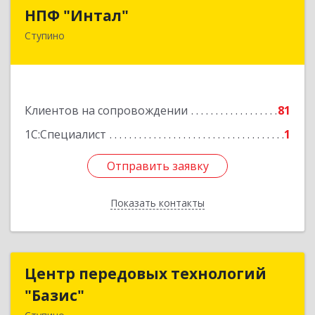
НПФ "Интал"
НПФ "Интал"
Ступино
142800, Московская обл, Ступинский р-н,
Ступино г, Чайковского ул, дом № 5а, оф.34
Подробнее
Клиентов на сопровождении
81
1С:Специалист
1
Отправить заявку
Отправить заявку
Показать контакты
Назад
Центр передовых технологий
Центр передовых технологий
"Базис"
"Базис"