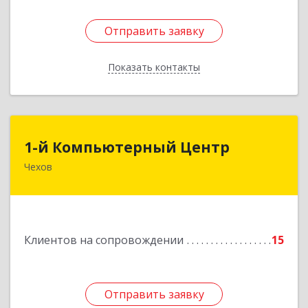
Отправить заявку
Отправить заявку
Показать контакты
Назад
1-й Компьютерный Центр
1-й Компьютерный Центр
Чехов
142306, Московская обл, Чеховский р-н, Чехов
г, Речной туп, стр.9
Подробнее
Клиентов на сопровождении
15
Отправить заявку
Отправить заявку