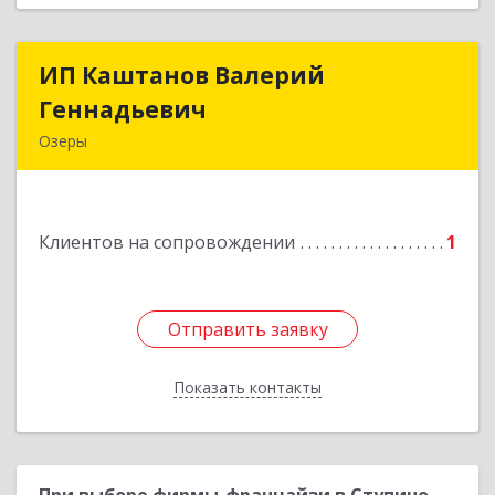
ИП Каштанов Валерий
ИП Каштанов Валерий
Геннадьевич
Геннадьевич
Озеры
140560, Московская обл, Озерский р-н, Озеры г,
Ленина ул, дом № 202
Клиентов на сопровождении
1
Подробнее
Отправить заявку
Отправить заявку
Показать контакты
Назад