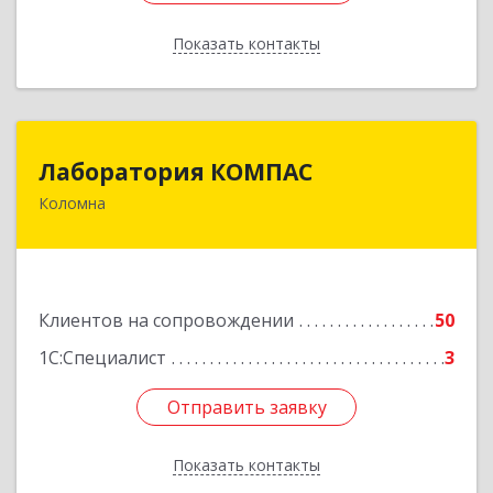
Показать контакты
Назад
Лаборатория КОМПАС
Лаборатория КОМПАС
Коломна
140415, Московская обл, Коломна г, Л.Толстого
ул, дом № 2
Подробнее
Клиентов на сопровождении
50
1С:Специалист
3
Отправить заявку
Отправить заявку
Показать контакты
Назад