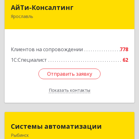
АйТи-Консалтинг
АйТи-Консалтинг
Ярославль
150007, Ярославская обл, Ярославль г, Урочская
ул, дом № 19, пом.28
Подробнее
Клиентов на сопровождении
778
1С:Специалист
62
Отправить заявку
Отправить заявку
Показать контакты
Назад
Системы автоматизации
Системы автоматизации
Рыбинск
152934, Ярославская обл, Рыбинский р-н,