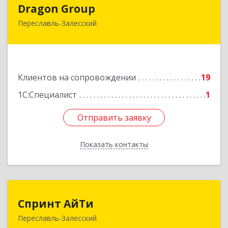
Dragon Group
Dragon Group
Переславль-Залесский
152020, Ярославская обл, Переславль-
Залесский г, Советская ул, дом № 37, оф.304, 307
Подробнее
Клиентов на сопровождении
19
1С:Специалист
1
Отправить заявку
Отправить заявку
Показать контакты
Назад
Спринт АйТи
Спринт АйТи
Переславль-Залесский
152025, Ярославская обл, Переславль-