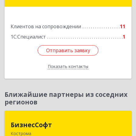
Залесский г, Менделеева ул, дом № 18, кв.7
Подробнее
Клиентов на сопровождении
11
1С:Специалист
1
Отправить заявку
Отправить заявку
Показать контакты
Назад
Ближайшие партнеры из соседних
регионов
БизнесСофт
БизнесСофт
Кострома
156016, Костромская обл, Кострома г,