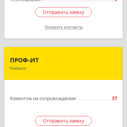
Отправить заявку
Отправить заявку
Показать контакты
Назад
ПРОФ-ИТ
ПРОФ-ИТ
Рыбинск
152901, Ярославская обл, Рыбинский р-н,
Рыбинск г, Крестовая ул, дом № 50, оф.6
Подробнее
Клиентов на сопровождении
37
Отправить заявку
Отправить заявку