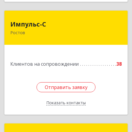
Импульс-С
Импульс-С
Ростов
152151, Ярославская обл, Ростовский р-н,
Ростов г, Карла Маркса ул, дом № 10
Подробнее
Клиентов на сопровождении
38
Отправить заявку
Отправить заявку
Показать контакты
Назад