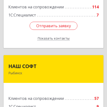
Клиентов на сопровождении
114
1С:Специалист
7
Отправить заявку
Отправить заявку
Показать контакты
Назад
НАШ СОФТ
НАШ СОФТ
Рыбинск
152903, Ярославская обл, Рыбинский р-н,
Рыбинск г, Свободы ул, дом № 6-4
Подробнее
Клиентов на сопровождении
57
1С:Специалист
9