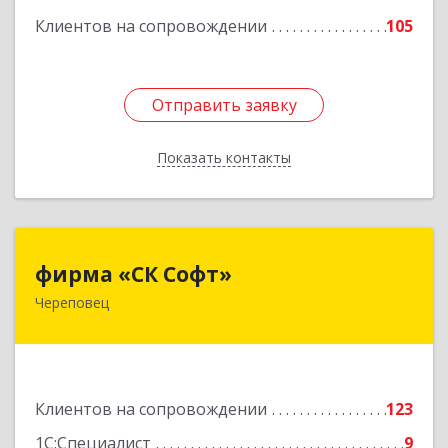
ком.74
Клиентов на сопровождении
105
Подробнее
Отправить заявку
Отправить заявку
Показать контакты
Назад
фирма «СК Софт»
фирма «СК Софт»
Череповец
162612, Вологодская обл, г.о. город Череповец,
Череповец г, Суворова ул, дом № 6, этаж 2,
оф.6Г
Подробнее
Клиентов на сопровождении
123
1С:Специалист
9