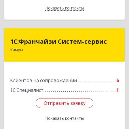
Показать контакты
Назад
1С:Франчайзи Систем-сервис
1С:Франчайзи Систем-сервис
Кимры
171506, Тверская обл, Кимры г, Карла
Либкнехта ул, дом № 25
Подробнее
Клиентов на сопровождении
6
1С:Специалист
1
Отправить заявку
Отправить заявку
Показать контакты
Назад