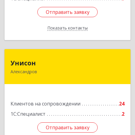
Отправить заявку
Отправить заявку
Показать контакты
Назад
Унисон
Унисон
Александров
601650, Владимирская обл, Александровский р-
н, Александров г, Ленина ул, дом № 13,
строение 6, каб.301
Подробнее
Клиентов на сопровождении
24
1С:Специалист
2
Отправить заявку
Отправить заявку