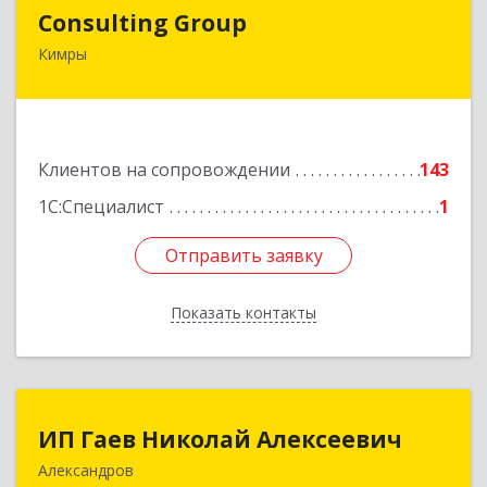
Consulting Group
Consulting Group
Кимры
171507, Тверская обл, Кимры г, Малая Садовая
ул, дом № 46
Подробнее
Клиентов на сопровождении
143
1С:Специалист
1
Отправить заявку
Отправить заявку
Показать контакты
Назад
ИП Гаев Николай Алексеевич
ИП Гаев Николай Алексеевич
Александров
601650, Владимирская обл, Александровский р-