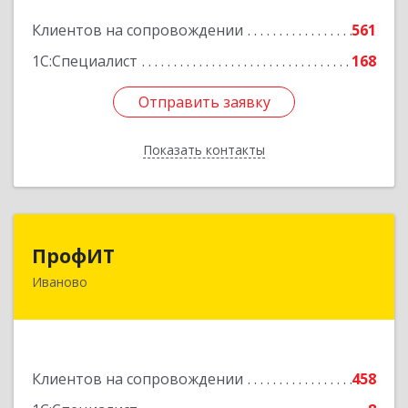
Подробнее
Клиентов на сопровождении
561
1С:Специалист
168
Отправить заявку
Отправить заявку
Показать контакты
Назад
ПрофИТ
ПрофИТ
Иваново
153000, Ивановская обл, г.о. город Иваново,
Иваново г, Конспиративный пер, дом № 7,
оф.1001
Подробнее
Клиентов на сопровождении
458