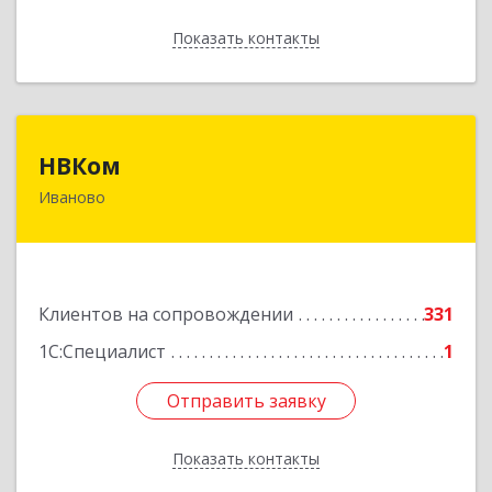
Показать контакты
Назад
НВКом
НВКом
Иваново
153000, Ивановская обл, Иваново г, Аптечный
пер, дом № 11, оф.8
Подробнее
Клиентов на сопровождении
331
1С:Специалист
1
Отправить заявку
Отправить заявку
Показать контакты
Назад