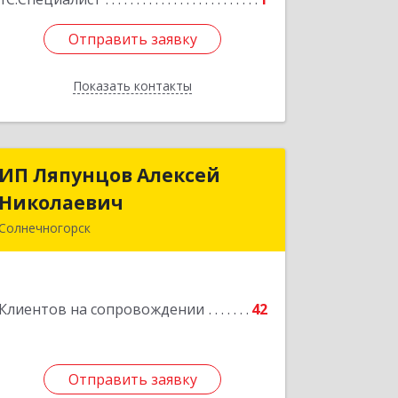
Отправить заявку
Отправить заявку
Показать контакты
Назад
ИП Ляпунцов Алексей
ИП Ляпунцов Алексей
Николаевич
Николаевич
Солнечногорск
Подробнее
Клиентов на сопровождении
42
Отправить заявку
Отправить заявку