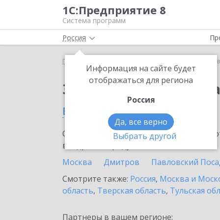
1С:Предприятие 8
Система программ
Россия
Пр
Главная
Сервисы ИТС
1С:Доставка
1С:Доста
Информация на сайте будет
отображаться для региона
Заказать 1С:Доставк
Россия
в Волоколамске
Да, все верно
Ознакомьтесь с информационными карт
Выбрать другой
внедрение продукта.
Москва
Дмитров
Павловский Поса
Смотрите также:
Россия
,
Москва и Моск
область
,
Тверская область
,
Тульская об
Партнеры в вашем регионе: