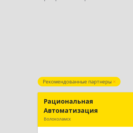
Рекомендованные партнеры
Рациональная
Рациональна
Автоматизация
Автоматизаци
Волоколамск
143600, Московская обл
Волоколамский р-н, Волоколамск г