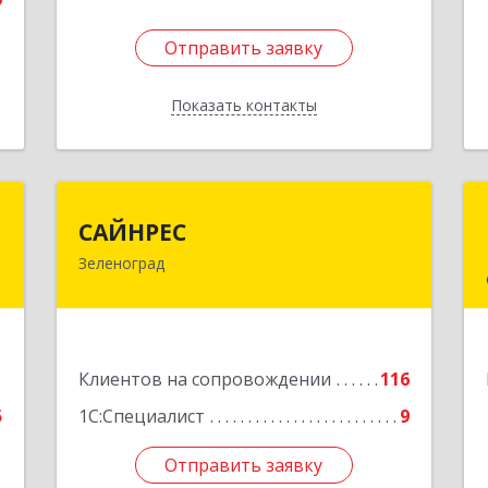
Отправить заявку
Отправить заявку
Показать контакты
Назад
а
САЙНРЕС
САЙНРЕС
Зеленоград
,
124365, Москва г, Зеленоград г,
I
корпус 2307А, кв.37
е
Подробнее
1
Клиентов на сопровождении
116
5
1С:Специалист
9
Отправить заявку
Отправить заявку