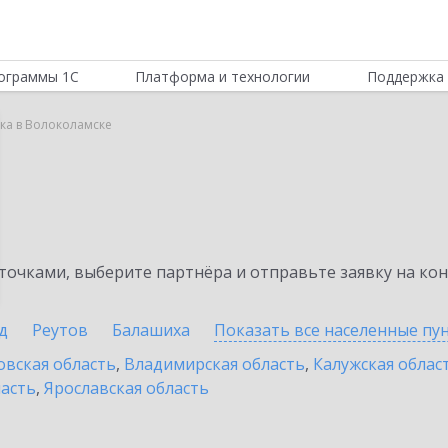
ограммы 1С
Платформа и технологии
Поддержка 
вка в Волоколамске
а
очками, выберите партнёра и отправьте заявку на ко
д
Реутов
Балашиха
Показать все населенные
пу
овская область
,
Владимирская область
,
Калужская облас
ласть
,
Ярославская область