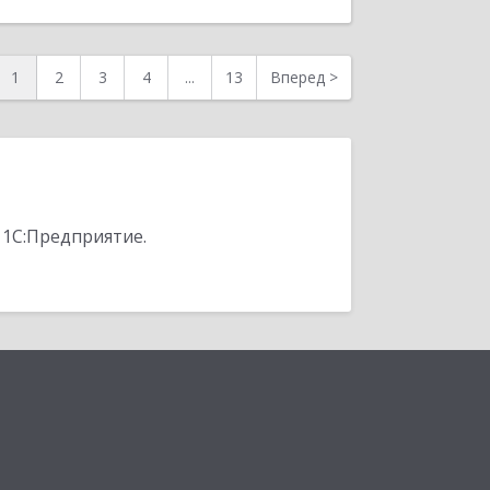
1
2
3
4
...
13
Вперед
>
 1С:Предприятие.