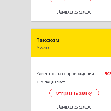
Показать контакты
Назад
Такско
Такском
Москва
119034, Москва г, Барыковский пер
дом № 4,стр.
Подробне
Клиентов на сопровождении
90
1С:Специалист
Отправить заявку
Отправить заявку
Показать контакты
Назад