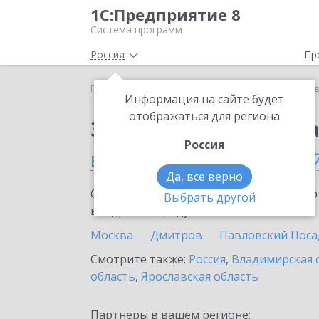
1С:Предприятие 8
Система программ
Россия
Пр
Главная
Сервисы ИТС
1С:Доставка
1С:Достав
Информация на сайте будет
отображаться для региона
Заказать 1С:Доставк
Россия
в Москве и Московско
Да, все верно
Ознакомьтесь с информационными карт
Выбрать другой
внедрение продукта.
Москва
Дмитров
Павловский Поса
Смотрите также:
Россия
,
Владимирская 
область
,
Ярославская область
Партнеры в вашем регионе: