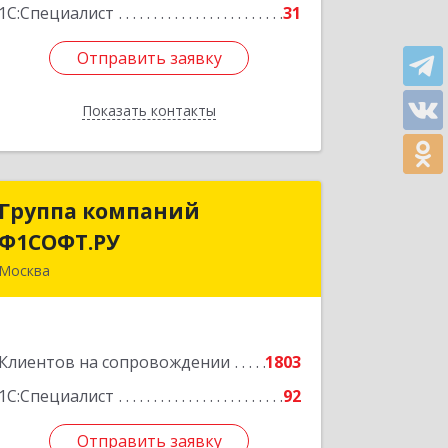
1С:Специалист
31
Отправить заявку
Отправить заявку
Показать контакты
Назад
Группа компаний
Группа компаний
Ф1СОФТ.РУ
Ф1СОФТ.РУ
Москва
101000, Москва г, Лубянский проезд,
дом № 27/1с1
Клиентов на сопровождении
1803
Подробнее
1С:Специалист
92
Отправить заявку
Отправить заявку