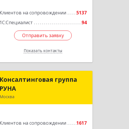
Клиентов на сопровождении
5137
Подробнее
1С:Специалист
94
Отправить заявку
Отправить заявку
Показать контакты
Назад
Консалтинговая группа
Консалтинговая группа
РУНА
РУНА
Москва
117218, Москва г, Кржижановского ул,
дом № 29, корпус 1
Клиентов на сопровождении
1617
Подробнее