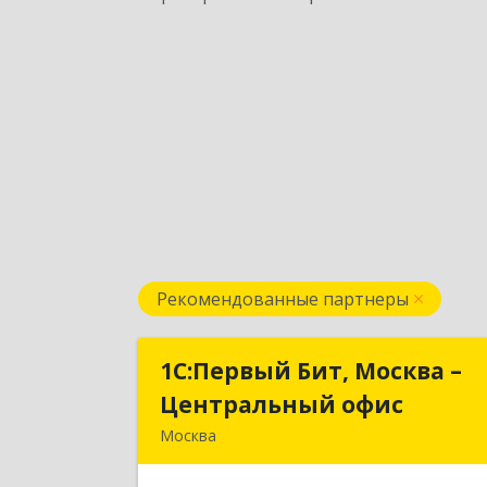
Рекомендованные партнеры
1С:Первый Бит, Москва –
1С:Первый Бит, Москва 
Центральный офис
Центральный офи
Москва
г. Москва, ул. Воронцовская, д. 35Б
корп 