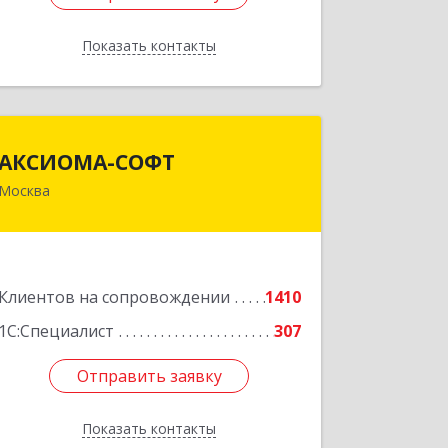
Показать контакты
Назад
АКСИОМА-СОФТ
АКСИОМА-СОФТ
Москва
105066, Москва г, вн.тер.г.
муниципальный округ Басманный,
Нижняя Красносельская ул, дом № 35,
строение 64, пом.12/7
Клиентов на сопровождении
1410
Подробнее
1С:Специалист
307
Отправить заявку
Отправить заявку
Показать контакты
Назад