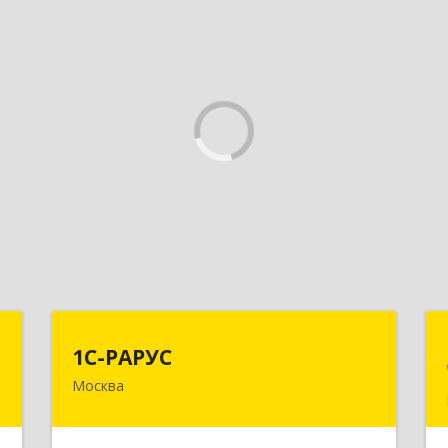
–
1С-РАРУС
1С-РАРУС
с
Москва
127434, Москва г, Дмитровское ш,
дом № 9Б
,
2