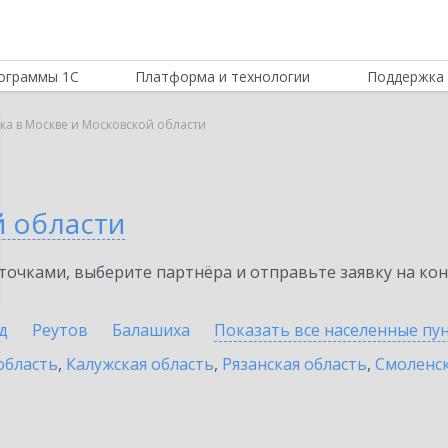
ограммы 1С
Платформа и технологии
Поддержка 
ка в Москве и Московской области
а
й области
очками, выберите партнёра и отправьте заявку на ко
д
Реутов
Балашиха
Показать все населенные
пу
область
,
Калужская область
,
Рязанская область
,
Смоленск