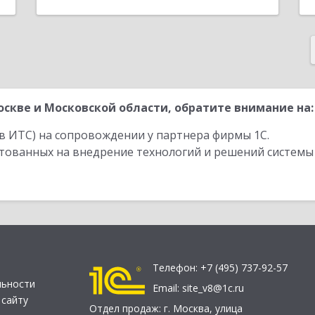
скве и Московской области, обратите внимание на:
в ИТС) на сопровождении у партнера фирмы 1С.
стованных на внедрение технологий и решений системы
Телефон:
+7 (495) 737-92-57
льности
Email:
site_v8@1c.ru
 сайту
Отдел продаж:
г. Москва
,
улица