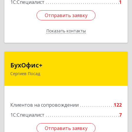
1С:Специалист
1
Отправить заявку
Отправить заявку
Показать контакты
Назад
БухОфис+
БухОфис+
Сергиев Посад
141304, Московская обл, Сергиево-Посадский
р-н, Сергиев Посад г, Воробьевская ул, дом №
3, этаж 3, оф.1
Подробнее
Клиентов на сопровождении
122
1С:Специалист
7
Отправить заявку
Отправить заявку