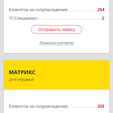
Подробнее
Клиентов на сопровождении
254
1С:Специалист
2
Отправить заявку
Отправить заявку
Показать контакты
Назад
МАТРИКС
МАТРИКС
Долгопрудный
141707, Московская обл, Долгопрудный г,
Пацаева пр-кт, дом № 7/10
Подробнее
Клиентов на сопровождении
203