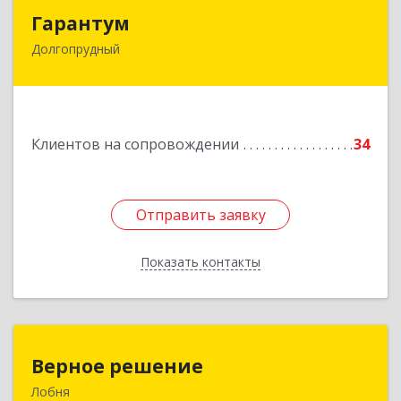
Гарантум
Гарантум
Долгопрудный
141707, Московская обл, Долгопрудный г,
Заводская ул, дом № 7
Подробнее
Клиентов на сопровождении
34
Отправить заявку
Отправить заявку
Показать контакты
Назад
Верное решение
Верное решение
Лобня
141730, Московская обл, Лобня г, Чехова ул,