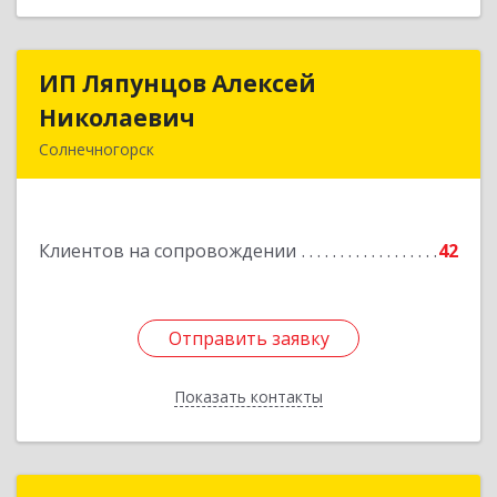
ИП Ляпунцов Алексей
ИП Ляпунцов Алексей
Николаевич
Николаевич
Солнечногорск
Подробнее
Клиентов на сопровождении
42
Отправить заявку
Отправить заявку
Показать контакты
Назад