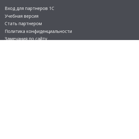
Вход для партнеров 1С
Учебная версия
Стать партнером
Политика конфиденциальности
Замечания по сайту
Другие сайты
Телефон:
+7 (495) 737-92-57
Email:
site_v8@1c.ru
Отдел продаж:
г. Москва
,
улица Селезнёвская, дом 21
© 2026 АО «Группа 1С» (правопреемник «1С»). Все права на сайт
защищены
© 2011- 2026 ООО «1С-Софт» (
о компании
).
Исключительное право на технологическую платформу