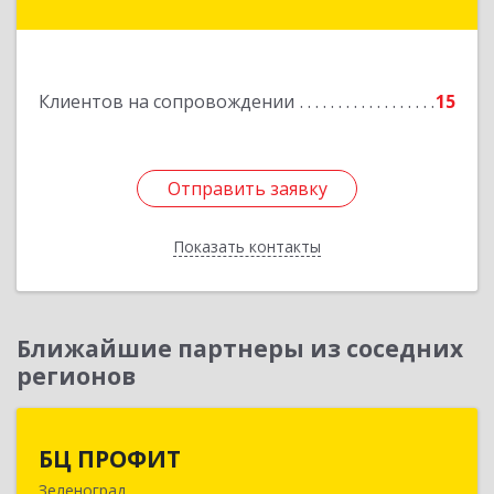
Игнатово с, объединения Воин тер, дом № 106
Подробнее
Клиентов на сопровождении
15
Отправить заявку
Отправить заявку
Показать контакты
Назад
Ближайшие партнеры из соседних
регионов
БЦ ПРОФИТ
БЦ ПРОФИТ
Зеленоград