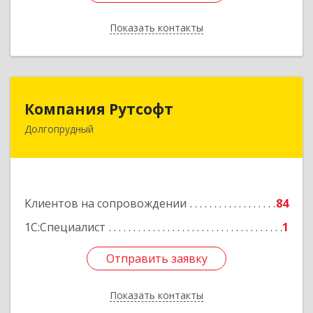
Показать контакты
Назад
Компания Рутсофт
Компания Рутсофт
Долгопрудный
141700, Московская обл, Долгопрудный г,
Новый Бульвар ул, дом № 22, пом.12
Подробнее
Клиентов на сопровождении
84
1С:Специалист
1
Отправить заявку
Отправить заявку
Показать контакты
Назад