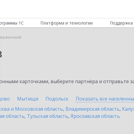
ограммы 1С
Платформа и технологии
Поддержка 
зержинский
8
нными карточками, выберите партнёра и отправьте за
цово
Мытищи
Подольск
Показать все населенн
ква и Московская область
,
Владимирская область
,
Калу
ая область
,
Тульская область
,
Ярославская область