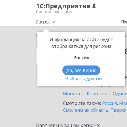
1С:Предприятие 8
Система программ
Россия
Пр
Главная
1С:Упрощенка 8
Выбор партнёра
Д
Информация на сайте будет
отображаться для региона
1С:Упрощенка 
Россия
в Дзержинском
Да, все верно
Ознакомьтесь с информацио
Выбрать другой
или внедрение продукта.
Москва
Королев
Один
Смотрите также:
Россия
,
Мос
Смоленская область
,
Тверск
Партнеры в вашем регионе: