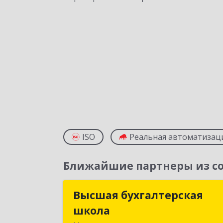
ISO
Реальная автоматизац
Ближайшие партнеры из со
Высшая бухгалтерская
Высшая бухгалтерска
школа
школ