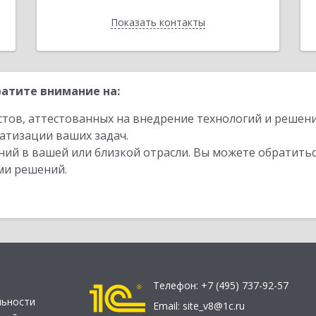
Показать контакты
Назад
атите внимание на:
стов, аттестованных на внедрение технологий и решен
атизации ваших задач.
ий в вашей или близкой отрасли. Вы можете обратитьс
ми решений.
Телефон:
+7 (495) 737-92-57
льности
Email:
site_v8@1c.ru