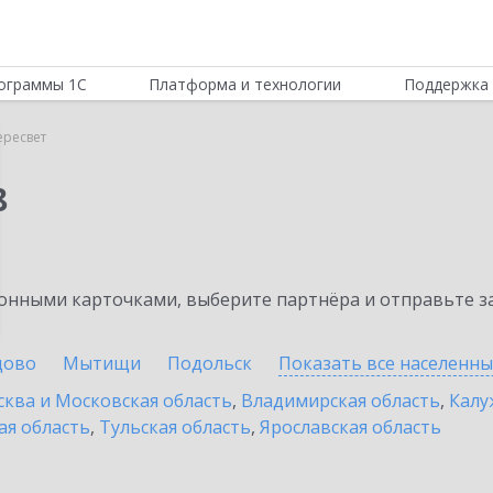
ограммы 1С
Платформа и технологии
Поддержка 
ересвет
8
нными карточками, выберите партнёра и отправьте за
цово
Мытищи
Подольск
Показать все населенн
ква и Московская область
,
Владимирская область
,
Калу
ая область
,
Тульская область
,
Ярославская область