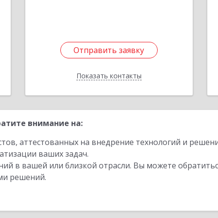
Подробнее
Отправить заявку
Отправить заявку
Показать контакты
Назад
атите внимание на:
стов, аттестованных на внедрение технологий и решен
атизации ваших задач.
ий в вашей или близкой отрасли. Вы можете обратитьс
ми решений.