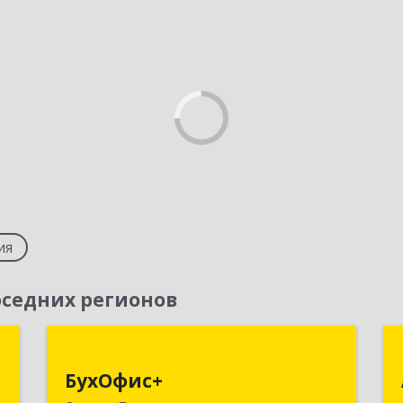
ия
седних регионов
т
БухОфис+
БухОфис+
-
141304, Московская обл, Сергиево-