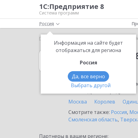
1С:Предприятие 8
Система программ
Россия
Пр
Главная
1С:Упрощенка 8
Выбор партнёра
П
Информация на сайте будет
отображаться для региона
1С:Упрощенка 
Россия
в Пересвете
Да, все верно
Ознакомьтесь с информацио
Выбрать другой
или внедрение продукта.
Москва
Королев
Один
Смотрите также:
Россия
,
Мос
Смоленская область
,
Тверск
Партнеры в вашем регионе: