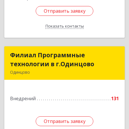
Отправить заявку
Отправить заявку
Показать контакты
Назад
Филиал Программные
Филиал Программные
технологии в г.Одинцово
технологии в г.Одинцово
Одинцово
143006, Московская обл, Одинцовский р-н,
Одинцово г, Восточная ул, дом № 10, оф.132
Внедрений
131
Подробнее
Отправить заявку
Отправить заявку