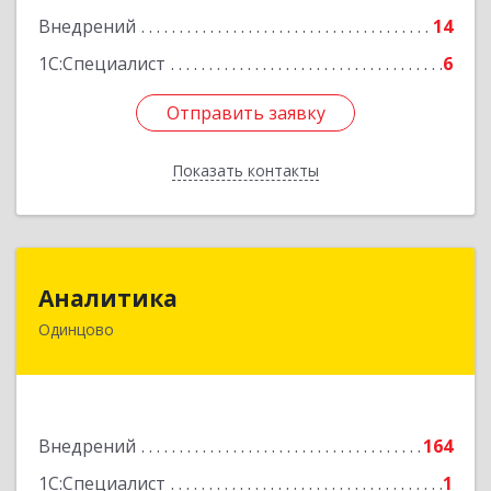
Внедрений
14
1С:Специалист
6
Отправить заявку
Отправить заявку
Показать контакты
Назад
Аналитика
Аналитика
Одинцово
143002, Московская обл, Одинцово г, Западная
ул, дом № 13
Подробнее
Внедрений
164
1С:Специалист
1