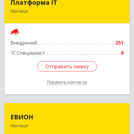
Платформа IT
Мытищи
141006, Московская обл, Мытищи г, Воронина
ул, строение 16, оф.511
Подробнее
Внедрений
251
1С:Специалист
9
Отправить заявку
Отправить заявку
Показать контакты
Назад
ЕВИОН
ЕВИОН
Мытищи
141002, Московская обл, г.о.Мытищи, Мытищи
г, Комарова ул, дом № 12/3, пом.6