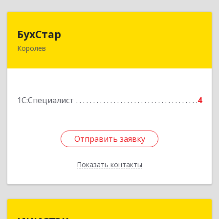
БухСтар
БухСтар
Королев
141090, Московская обл, Королев г,
М.К.Тихонравова (Юбилейный мкр) ул, дом №
42, кв.20
Подробнее
1С:Специалист
4
Отправить заявку
Отправить заявку
Показать контакты
Назад
ИНИСТЭК