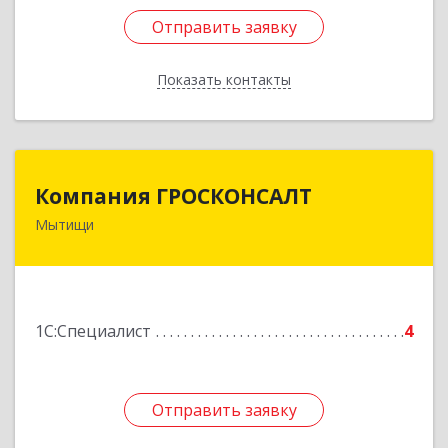
Отправить заявку
Отправить заявку
Показать контакты
Назад
Компания ГРОСКОНСАЛТ
Компания ГРОСКОНСАЛТ
Мытищи
141008, Московская обл, Мытищинский р-н,
Мытищи г, Колпакова ул, дом № 2, корпус 2
Подробнее
1С:Специалист
4
Отправить заявку
Отправить заявку