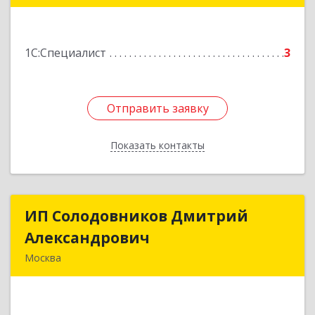
141071, Московская обл, Королев г, Садовая ул,
дом № 11, кв.23
1С:Специалист
3
Подробнее
Отправить заявку
Отправить заявку
Показать контакты
Назад
ИП Солодовников Дмитрий
ИП Солодовников Дмитрий
Александрович
Александрович
Москва
127224, Москва г, Широкая ул, дом № 30, кв.162
Подробнее