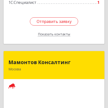
1С:Специалист
1
Отправить заявку
Отправить заявку
Показать контакты
Назад
Мамонтов Консалтинг
Мамонтов Консалтинг
Москва
127221, Москва г, вн.тер.г. Муниципальный
Округ Северное Медведково, Шокальского
проезд, дом № 31, корпус 3, кв.156
Подробнее