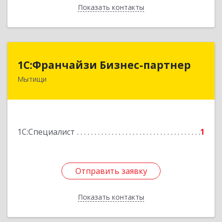
Показать контакты
Назад
1С:Франчайзи Бизнес-партнер
1С:Франчайзи Бизнес-партнер
Мытищи
141008, Московская обл, Мытищи г, Колпакова
ул, дом № 41, кв.309
Подробнее
1С:Специалист
1
Отправить заявку
Отправить заявку
Показать контакты
Назад