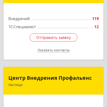
Подробнее
Внедрений
119
1С:Специалист
12
Отправить заявку
Отправить заявку
Показать контакты
Назад
Центр Внедрения Профальянс
Центр Внедрения Профальянс
Мытищи
141006, Московская обл, г.о.Мытищи, Мытищи
г, Воронина ул, строение 16, ком.202
Подробнее