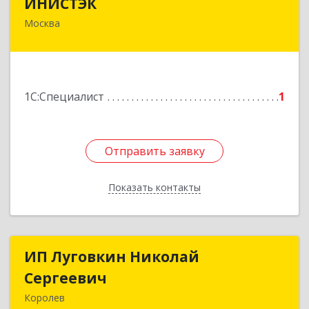
ИНИСТЭК
Москва
127282, Москва г, Полярная ул, дом № 33,
строение 3
Подробнее
1С:Специалист
1
Отправить заявку
Отправить заявку
Показать контакты
Назад
ИП Луговкин Николай
ИП Луговкин Николай
Сергеевич
Сергеевич
Королев