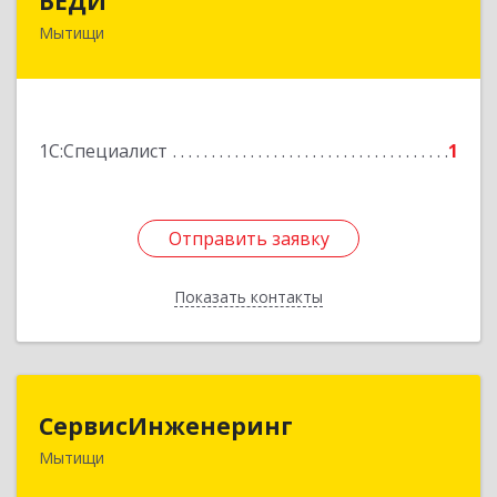
ВЕДИ
Мытищи
141007, Московская обл, г.о.Мытищи, Мытищи
г, Академика Каргина ул, дом № 42, кв.390
Подробнее
1С:Специалист
1
Отправить заявку
Отправить заявку
Показать контакты
Назад
СервисИнженеринг
СервисИнженеринг
Мытищи
141009, Московская обл, Мытищи г,
Колонцова, дом № 15, оф.25а