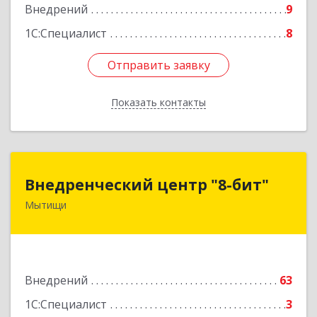
Внедрений
9
1С:Специалист
8
Отправить заявку
Отправить заявку
Показать контакты
Назад
Внедренческий центр "8-бит"
Внедренческий центр "8-бит"
Мытищи
141002, Московская обл, г.о. Мытищи, Мытищи
г, Институтская ул, дом № 6, пом.1
Подробнее
Внедрений
63
1С:Специалист
3