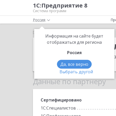
1С:Предприятие 8
Система программ
Россия
Пр
Главная
Высшая бухгалтерская школа
Информация на сайте будет
Высшая бухга
отображаться для региона
Россия
Адрес:
109559, Москва г, Тихорецкий 
Телефон:
(495) 212-1076
Да, все верно
Выбрать другой
Данные по партнеру
Сертифицировано
1С:Специалистов