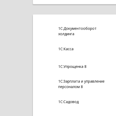
1С:Документооборот
холдинга
1С:Касса
1С:Упрощенка 8
1С:Зарплата и управление
персоналом 8
1С:Садовод