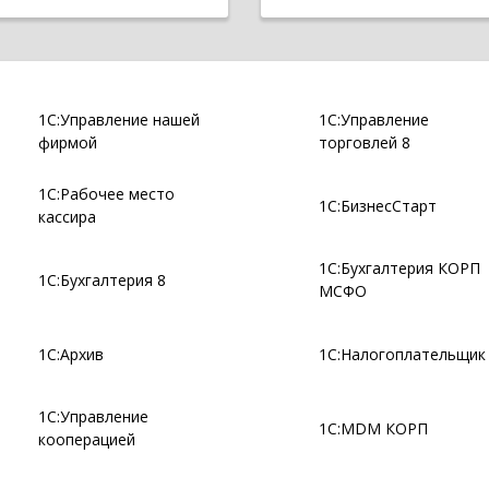
1С:Управление нашей
1С:Управление
фирмой
торговлей 8
1С:Рабочее место
1С:БизнесСтарт
кассира
1С:Бухгалтерия КОРП
1С:Бухгалтерия 8
МСФО
1С:Архив
1С:Налогоплательщик
1С:Управление
1С:MDM КОРП
кооперацией