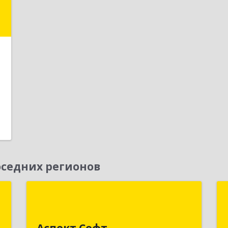
е
1
седних регионов
ш
Аспект Софт
,
141205, Московская обл, Пушкинский