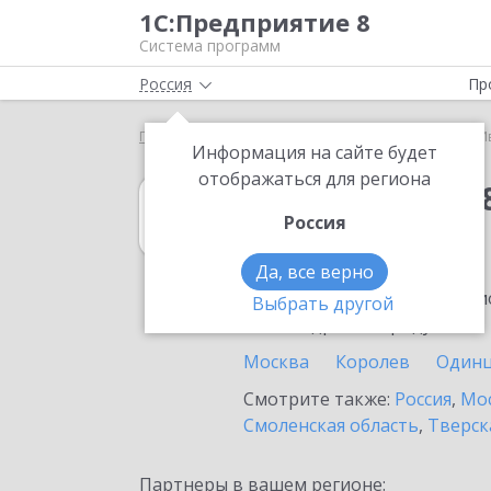
1С:Предприятие 8
Система программ
Россия
Пр
Главная
1С:Упрощенка 8
Выбор партнёра
И
Информация на сайте будет
отображаться для региона
1С:Упрощенка 
Россия
в Ивантеевке
Да, все верно
Ознакомьтесь с информацио
Выбрать другой
или внедрение продукта.
Москва
Королев
Один
Смотрите также:
Россия
,
Мос
Смоленская область
,
Тверск
Партнеры в вашем регионе: