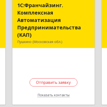
р
1С:Франчайзинг.
1С:Франчайзинг.
ч
Комплексная
Комплексная
Автоматизация
Автоматизация
й
Предпринимательства
Предпринимательства
м
(КАП)
(КАП)
8
Пушкино (Московская обл.)
141205, Московская обл, Пушкино г,
е
Пушкинское ш, дом № 3, кв.82
Подробнее
Отправить заявку
Отправить заявку
Показать контакты
Назад