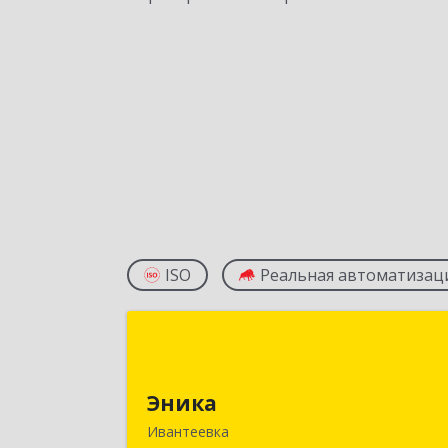
ISO
Реальная автоматизац
Эник
141280, Московская обл, г.о
Эника
Пушкинский, Ивантеевка г
Ивантеевка
Заводская ул, дом № 12, кв.