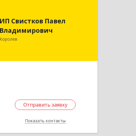
ИП Свистков Павел
Владимирович
ИП Свистков Павел
Владимирович
141080, Московская обл, Королев г,
Горького ул, дом № 14Б, кв.230
Королев
Подробнее
Отправить заявку
Отправить заявку
Показать контакты
Назад