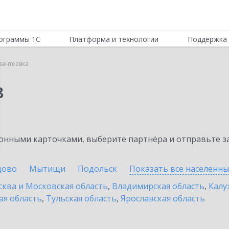
ограммы 1С
Платформа и технологии
Поддержка 
вантеевка
8
нными карточками, выберите партнёра и отправьте за
цово
Мытищи
Подольск
Показать все населенн
ква и Московская область
,
Владимирская область
,
Калу
ая область
,
Тульская область
,
Ярославская область