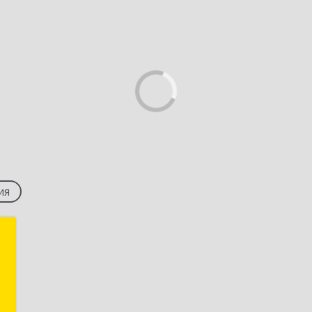
ия
а
.
,
1