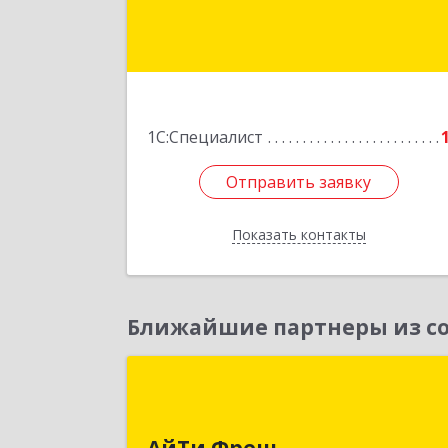
Подробне
1С:Специалист
Отправить заявку
Отправить заявку
Показать контакты
Назад
Ближайшие партнеры из со
АйТи Фре
141100, Московская обл, Щелково г