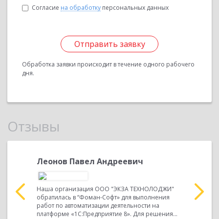
Согласие
на обработку
персональных данных
Отправить заявку
Обработка заявки происходит в течение одного рабочего
дня.
Отзывы
ич
Леонов Павел Андреевич
Богомо
рей
Наша организация ООО "ЭКЗА ТЕХНОЛОДЖИ"
Организац
т» для
обратилась в “Фоман-Софт» для выполнения
деятельно
работ по автоматизации деятельности на
котлов це
риятие 8».
платформе «1С:Предприятие 8». Для решения...
организац