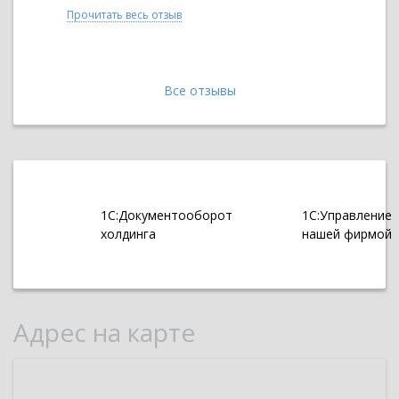
на...
“Фоман-Со
Прочитать весь отзыв
Прочитать 
Все отзывы
1С:Документооборот
1С:Управление
холдинга
нашей фирмой
Адрес на карте