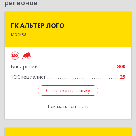
регионов
ГК АЛЬТЕР ЛОГО
ГК АЛЬТЕР ЛОГО
Москва
111622, Москва г, Большая Косинская ул, дом №
27, строение 1А, оф.433
Подробнее
Внедрений
800
1С:Специалист
29
Отправить заявку
Отправить заявку
Показать контакты
Назад