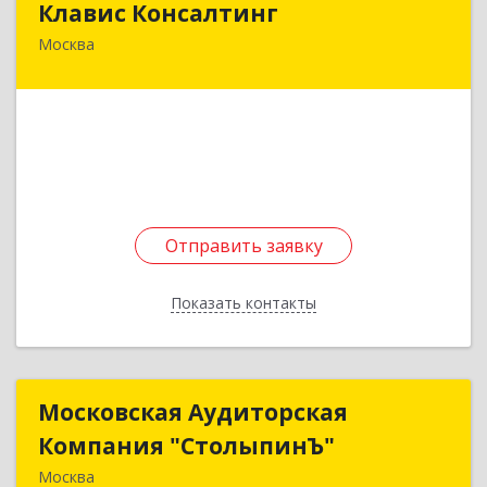
Клавис Консалтинг
Москва
111538, Москва г, Косинская ул, дом № 18,
корпус 3, кв.53
Подробнее
Отправить заявку
Отправить заявку
Показать контакты
Назад
Московская Аудиторская
Московская Аудиторская
Компания "СтолыпинЪ"
Компания "СтолыпинЪ"
Москва