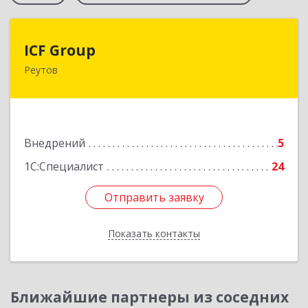
ICF Group
ICF Group
Реутов
143965, Московская обл, г.о. Реутов, Реутов г,
Юбилейный пр-кт, дом № 40, пом.35
Подробнее
Внедрений
5
1С:Специалист
24
Отправить заявку
Отправить заявку
Показать контакты
Назад
Ближайшие партнеры из соседних