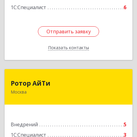
1С:Специалист
6
Отправить заявку
Отправить заявку
Показать контакты
Назад
Ротор АйТи
Ротор АйТи
Москва
111396, Москва г, Зелёный пр-кт, дом № 42,
кв.188
Подробнее
Внедрений
5
1С:Специалист
3