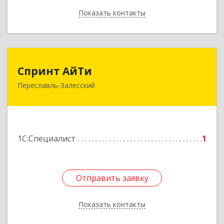
Показать контакты
Назад
Спринт АйТи
Спринт АйТи
Переславль-Залесский
152025, Ярославская обл, Переславль-
Залесский г, Менделеева ул, дом № 18, кв.7
Подробнее
1С:Специалист
1
Отправить заявку
Отправить заявку
Показать контакты
Назад