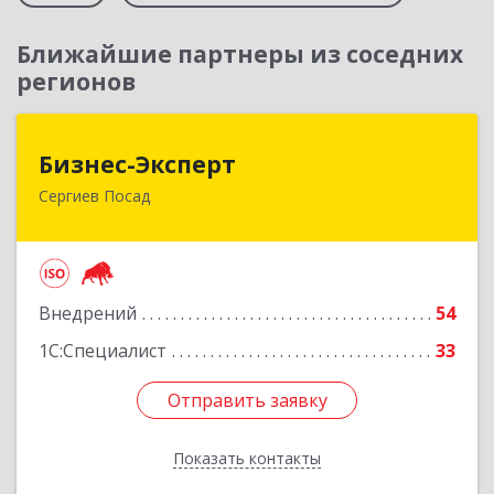
Ближайшие партнеры из соседних
регионов
Бизнес-Эксперт
Бизнес-Эксперт
Сергиев Посад
141310, Московская обл, Сергиево-Посадский
р-н, Сергиев Посад г, Пионерская ул, дом № 6,
этаж 3, оф.В320
Подробнее
Внедрений
54
1С:Специалист
33
Отправить заявку
Отправить заявку
Показать контакты
Назад