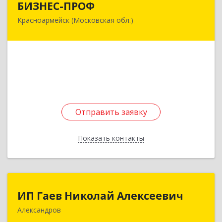
БИЗНЕС-ПРОФ
Красноармейск (Московская обл.)
141290, Московская обл, Красноармейск г,
Чкалова ул, дом № 8, оф.7
Подробнее
Отправить заявку
Отправить заявку
Показать контакты
Назад
ИП Гаев Николай Алексеевич
ИП Гаев Николай Алексеевич
Александров
601650, Владимирская обл, Александровский р-