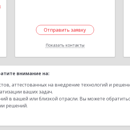
3
Подробнее
Отправить заявку
Отправить заявку
Показать контакты
Назад
атите внимание на:
стов, аттестованных на внедрение технологий и решен
атизации ваших задач.
ий в вашей или близкой отрасли. Вы можете обратитьс
ми решений.