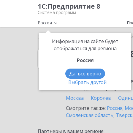
1С:Предприятие 8
Система программ
Россия
Пр
Главная
1С:Упрощенка 8
Выбор партнёра
А
Информация на сайте будет
отображаться для региона
1С:Упрощенка 
Россия
в Апрелевке
Да, все верно
Ознакомьтесь с информацио
Выбрать другой
или внедрение продукта.
Москва
Королев
Один
Смотрите также:
Россия
,
Мос
Смоленская область
,
Тверск
Партнеры в вашем регионе: