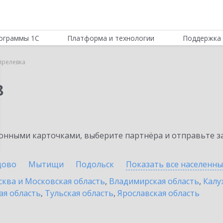
ограммы 1С
Платформа и технологии
Поддержка 
прелевка
8
нными карточками, выберите партнёра и отправьте за
цово
Мытищи
Подольск
Показать все населенн
ква и Московская область
,
Владимирская область
,
Калу
ая область
,
Тульская область
,
Ярославская область