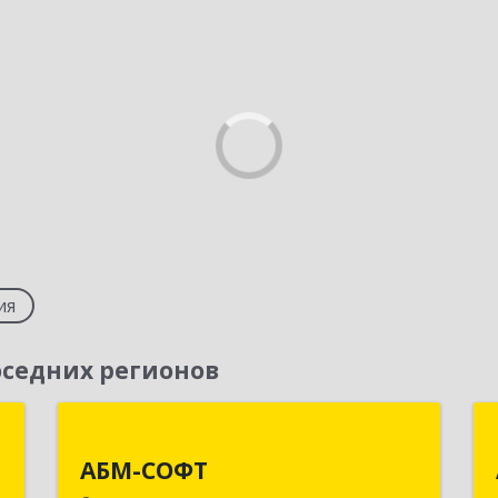
ия
седних регионов
-
АБМ-СОФТ
"
АБМ-СОФТ
143000, Московская обл,