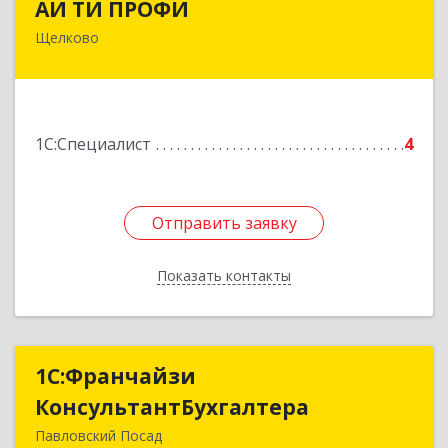
АЙ ТИ ПРОФИ
Щелково
141108, Московская обл, г.о. Щёлково,
Щёлково г, Заводская ул, дом № 1, пом.3
Подробнее
1С:Специалист
4
Отправить заявку
Отправить заявку
Показать контакты
Назад
1С:Франчайзи
1С:Франчайзи
КонсультантБухгалтера
КонсультантБухгалтера
Павловский Посад