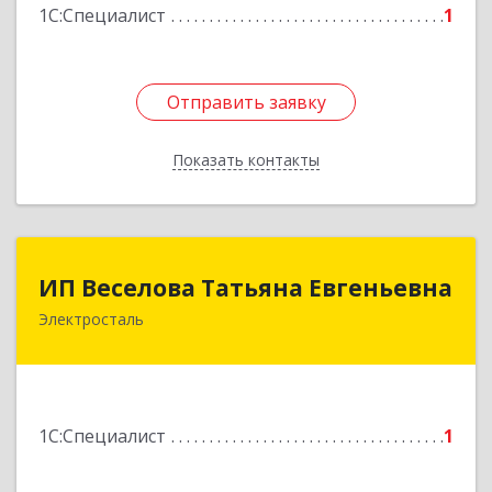
1С:Специалист
1
Отправить заявку
Отправить заявку
Показать контакты
Назад
ИП Веселова Татьяна Евгеньевна
ИП Веселова Татьяна Евгеньевна
Электросталь
144000, Московская обл, Электросталь г,
Николаева ул, дом № 6, кв.6
Подробнее
1С:Специалист
1