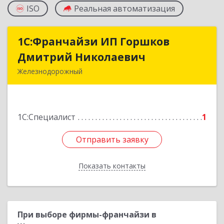
ISO
Реальная автоматизация
1С:Франчайзи ИП Горшков
1С:Франчайзи ИП Горшков
Дмитрий Николаевич
Дмитрий Николаевич
Железнодорожный
143980, Московская обл, Железнодорожный г,
Пролетарская ул, дом № 10, кв.25
1С:Специалист
1
Подробнее
Отправить заявку
Отправить заявку
Показать контакты
Назад
При выборе фирмы-франчайзи в