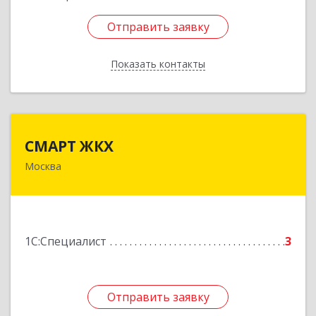
Отправить заявку
Отправить заявку
Показать контакты
Назад
СМАРТ ЖКХ
СМАРТ ЖКХ
Москва
127495, Москва г, Долгопрудненское ш, дом №
3
Подробнее
1С:Специалист
3
Отправить заявку
Отправить заявку