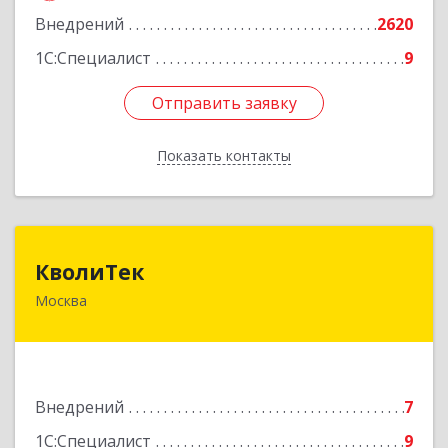
Внедрений
2620
1С:Специалист
9
Отправить заявку
Отправить заявку
Показать контакты
Назад
КволиТек
КволиТек
Москва
127495, Москва г, Челобитьевское ш, дом № 14,
корпус 1, кв.227
Подробнее
Внедрений
7
1С:Специалист
9