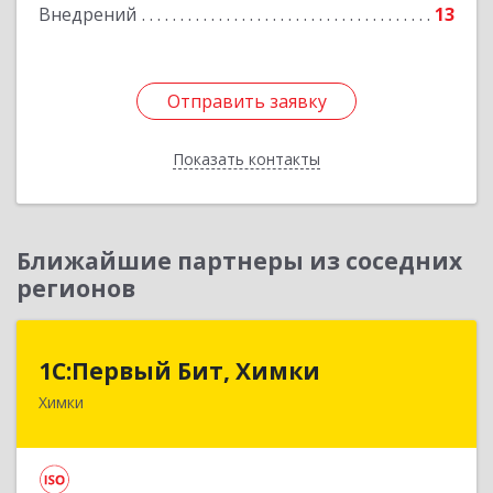
Внедрений
13
Отправить заявку
Отправить заявку
Показать контакты
Назад
Ближайшие партнеры из соседних
регионов
1С:Первый Бит, Химки
1С:Первый Бит, Химки
Химки
141402, Московская обл, г.о. Химки, Химки г,
Московская ул, дом № 38А, оф.1201
Подробнее