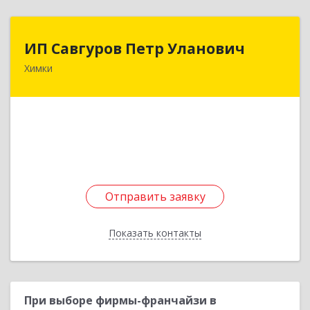
ИП Савгуров Петр Уланович
ИП Савгуров Петр Уланович
Химки
141407, Московская обл, Химки г, Молодежная
ул, дом № 68, кв.443
Подробнее
Отправить заявку
Отправить заявку
Показать контакты
Назад
При выборе фирмы-франчайзи в